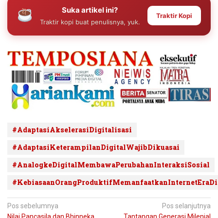
Suka artikel ini?
Traktir Kopi
Traktir kopi buat penulisnya, yuk.
#AdaptasiAkselerasiDigitalisasi
#AdaptasiKeterampilanDigitalWajibDikuasai
#AnalogkeDigitalMembawaPerubahanInteraksiSosial
#KebiasaanOrangProduktifMemanfaatkanInternetEraDi
Navigasi
Pos sebelumnya
Pos selanjutnya
Nilai Pancasila dan Bhinneka
Tantangan Generasi Milenial