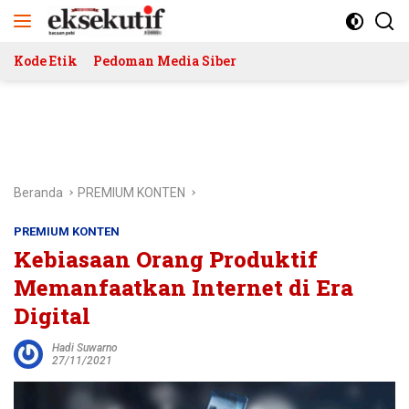
Langsung
ke
konten
Kode Etik
Pedoman Media Siber
Beranda
PREMIUM KONTEN
PREMIUM KONTEN
Kebiasaan Orang Produktif
Memanfaatkan Internet di Era
Digital
Hadi Suwarno
27/11/2021