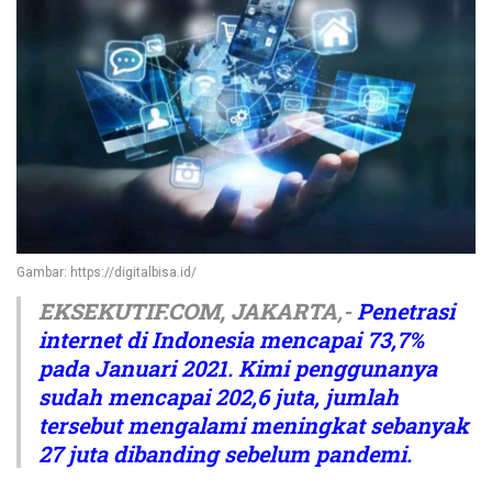
Gambar: https://digitalbisa.id/
EKSEKUTIF.COM, JAKARTA
,-
Penetrasi
internet di Indonesia mencapai 73,7%
pada Januari 2021. Kimi penggunanya
sudah mencapai 202,6 juta, jumlah
tersebut mengalami meningkat sebanyak
27 juta dibanding sebelum pandemi.