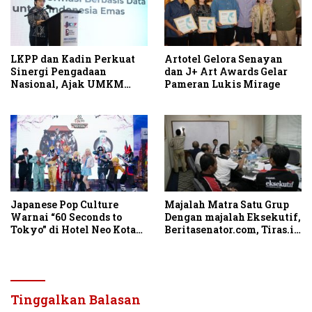
LKPP dan Kadin Perkuat
Artotel Gelora Senayan
Sinergi Pengadaan
dan J+ Art Awards Gelar
Nasional, Ajak UMKM
Pameran Lukis Mirage
Garap Belanja Pemerintah
Seribu Triliun
Japanese Pop Culture
Majalah Matra Satu Grup
Warnai “60 Seconds to
Dengan majalah Eksekutif,
Tokyo” di Hotel Neo Kota
Beritasenator.com, Tiras.id
Baru Parahyangan
dan Hariankami.com
Tinggalkan Balasan