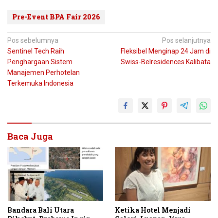
Pre-Event BPA Fair 2026
Navigasi
Pos sebelumnya
Pos selanjutnya
Sentinel Tech Raih
Fleksibel Menginap 24 Jam di
pos
Penghargaan Sistem
Swiss-Belresidences Kalibata
Manajemen Perhotelan
Terkemuka Indonesia
Baca Juga
Bandara Bali Utara
Ketika Hotel Menjadi