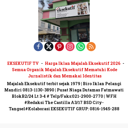
EKSEKUTIF TV
Harga Iklan Majalah Eksekutif 2026
Semua Organik Majalah Eksekutif Mematuhi Kode
Jurnalistik dan Memakai Identitas
Majalah Eksekutif terbit sejak 1979 | Biro Iklan Pelangi
Mandiri 0813-1130-3890 | Pusat Niaga Dutamas Fatmawati
BlokB2/24 Lt 3-4 # Telp/Faks:021-2900-2770 | WFH
#Redaksi The Castilla A3/17 BSD City-
Tangsel#Kolaborasi EKSEKUTIF GRUP: 0816-1945-288