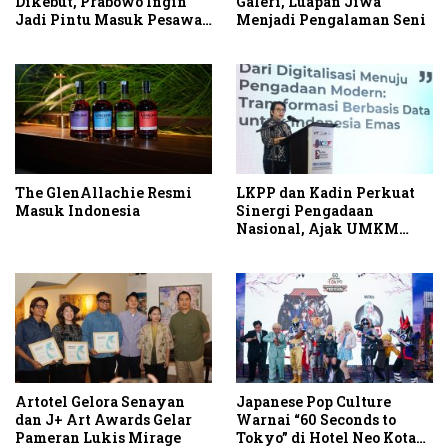
Dikebut, Prabowo Ingin
Galeri, Luapan Jiwa
Jadi Pintu Masuk Pesawat
Menjadi Pengalaman Seni
Berbadan Besar
The GlenAllachie Resmi
LKPP dan Kadin Perkuat
Masuk Indonesia
Sinergi Pengadaan
Nasional, Ajak UMKM
Garap Belanja Pemerintah
Seribu Triliun
Artotel Gelora Senayan
Japanese Pop Culture
dan J+ Art Awards Gelar
Warnai “60 Seconds to
Pameran Lukis Mirage
Tokyo” di Hotel Neo Kota