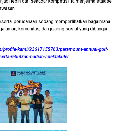
njadi lebih dari sekadar kompetisi. Ia menjelma etalase
awasan.
peserta, perusahaan sedang memperlihatkan bagaimana
ngalaman, komunitas, dan jejaring sosial yang dibangun
m/profile-kami/23617155763/paramount-annual-golf-
erta-rebutkan-hadiah-spektakuler