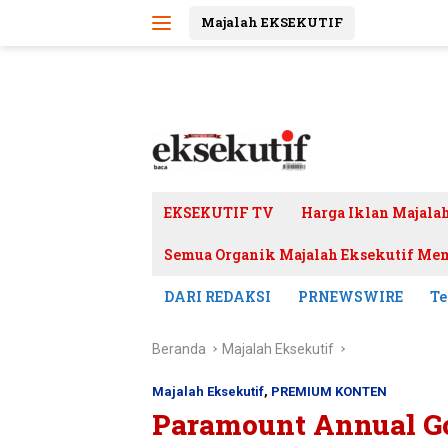
Langsung
Majalah EKSEKUTIF
ke
konten
EKSEKUTIF TV
Harga Iklan Majala
Semua Organik Majalah Eksekutif Mem
DARI REDAKSI
PRNEWSWIRE
Te
Beranda
Majalah Eksekutif
Majalah Eksekutif
,
PREMIUM KONTEN
Paramount Annual Go