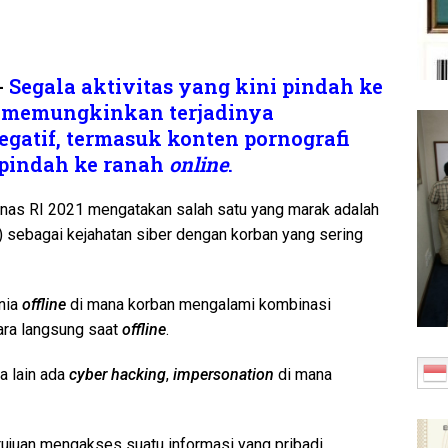
,-
Segala aktivitas yang kini pindah ke
ko memungkinkan terjadinya
gatif, termasuk konten pornografi
 pindah ke ranah
online
.
nas RI 2021 mengatakan salah satu yang marak adalah
sebagai kejahatan siber dengan korban yang sering
nia
offline
di mana korban mengalami kombinasi
ara langsung saat
offline
.
 lain ada
cyber hacking
,
impersonation
di mana
tujuan mengakses suatu informasi yang pribadi,