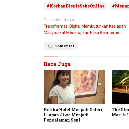
#KorbanBisnisSeksOnline
#Menan
Navigasi
Pos sebelumnya
Transformasi Digital Membutuhkan Kesiapan
pos
Masyarakat Menerapkan Etika Berinternet
Komentar
Baca Juga
Ketika Hotel Menjadi Galeri,
The Gle
Luapan Jiwa Menjadi
Masuk I
Pengalaman Seni