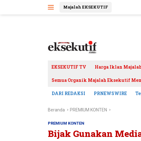
Langsung
Majalah EKSEKUTIF
ke
konten
EKSEKUTIF TV
Harga Iklan Majala
Semua Organik Majalah Eksekutif Mem
DARI REDAKSI
PRNEWSWIRE
Te
Beranda
PREMIUM KONTEN
PREMIUM KONTEN
Bijak Gunakan Media