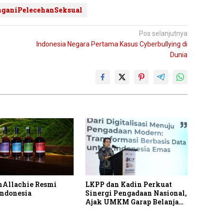
ganiPelecehanSeksual
Pos selanjutnya
Indonesia Negara Pertama Kasus Cyberbullying di
Dunia
nAllachie Resmi
LKPP dan Kadin Perkuat
ndonesia
Sinergi Pengadaan Nasional,
Ajak UMKM Garap Belanja
Pemerintah Seribu Triliun