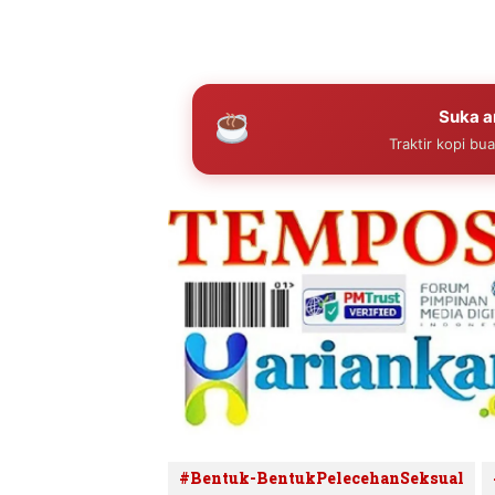
Suka ar
Traktir kopi bu
#Bentuk-BentukPelecehanSeksual