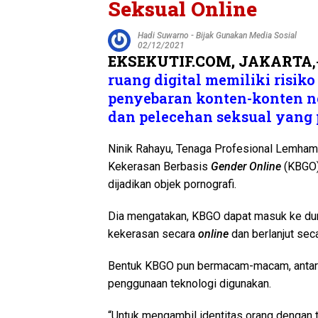
Seksual Online
Hadi Suwarno
-
Bijak Gunakan Media Sosial
02/12/2021
EKSEKUTIF.COM,
JAKARTA
ruang digital memiliki risi
penyebaran konten-konten ne
dan pelecehan seksual yang
Ninik Rahayu, Tenaga Profesional Lemham
Kekerasan Berbasis
Gender Online
(KBGO) 
dijadikan objek pornografi.
Dia mengatakan, KBGO dapat masuk ke du
kekerasan secara
online
dan berlanjut sec
Bentuk KBGO pun bermacam-macam, antara
penggunaan teknologi digunakan.
“Untuk mengambil identitas orang dengan 