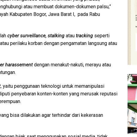
enghubungi atau membuat dokumen-dokumen palsu,”
ilayah Kabupaten Bogor, Jawa Barat I, pada Rabu
alah
cyber surveillance, stalking
atau
tracking
seperti
atau perilaku korban dengan pengamatan langsung atau
er
harassement
dengan menakut-nakuti, merayu atau
tungan.
t
, yaitu penggunaan teknologi untuk memanipulasi
iputi penyebaran konten-konten yang merusak reputasi
perempuan.
 yang bisa dilakukan agar terhindar dari kekerasan
engan bijak saat menggunakan sosial media, tidak