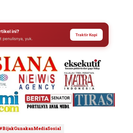
tikel ini?
Traktir Kopi
at penulisnya, yuk.
#BijakGunakanMediaSosial