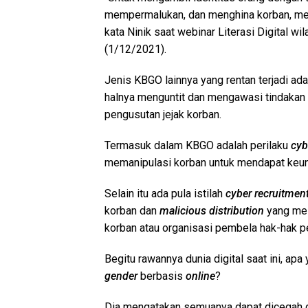
mempermalukan, dan menghina korban, m
kata Ninik saat webinar Literasi Digital w
(1/12/2021).
Jenis KBGO lainnya yang rentan terjadi ad
halnya menguntit dan mengawasi tindakan 
pengusutan jejak korban.
Termasuk dalam KBGO adalah perilaku
cyb
memanipulasi korban untuk mendapat keun
Selain itu ada pula istilah
cyber recruitmen
korban dan
malicious distribution
yang mel
korban atau organisasi pembela hak-hak 
Begitu rawannya dunia digital saat ini, apa
gender
berbasis
online
?
Dia mengatakan semuanya dapat dicegah d