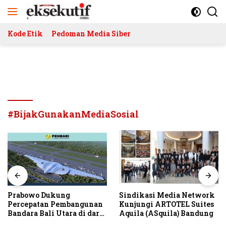
Langsung
ke
konten
Kode Etik
Pedoman Media Siber
#BijakGunakanMediaSosial
Prabowo Dukung
Sindikasi Media Network
Percepatan Pembangunan
Kunjungi ARTOTEL Suites
Bandara Bali Utara di darat
Aquila (ASquila) Bandung
Kubutambahan Masuk