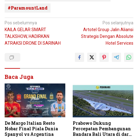
#ParamountLand
Navigasi
Pos sebelumnya
Pos selanjutnya
KAILA GELAR SMART
Artotel Group Jalin Aliansi
pos
TALKSHOW, HADIRKAN
Strategis Dengan Absolute
ATRAKSI DRONE DI SARINAH
Hotel Services
Baca Juga
De Margo Italian Resto
Prabowo Dukung
Nobar Final Piala Dunia
Percepatan Pembangunan
Spanyol vs Argentina
Bandara Bali Utara di darat