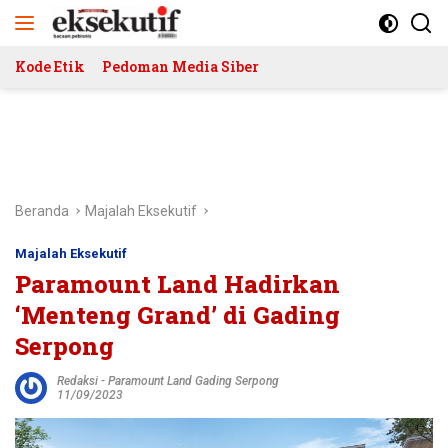
Langsung
ke
konten
Kode Etik
Pedoman Media Siber
Beranda
Majalah Eksekutif
Majalah Eksekutif
Paramount Land Hadirkan
‘Menteng Grand’ di Gading
Serpong
Redaksi
-
Paramount Land Gading Serpong
11/09/2023