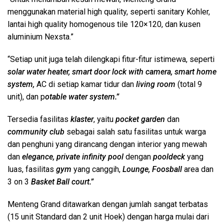
menggunakan material high quality, seperti sanitary Kohler,
lantai high quality homogenous tile 120×120, dan kusen
aluminium Nexsta.”
“Setiap unit juga telah dilengkapi fitur-fitur istimewa, seperti
solar water heater, smart door lock with camera, smart home
system,
AC di setiap kamar tidur dan
living room
(total 9
unit), dan p
otable water system.”
Tersedia fasilitas
klaster
, yaitu
pocket garden
dan
community club
sebagai salah satu fasilitas untuk warga
dan penghuni yang dirancang dengan interior yang mewah
dan
elegance, private infinity pool
dengan
pooldeck
yang
luas, fasilitas
gym
yang canggih,
Lounge, Foosball
area dan
3 on 3
Basket Ball court.”
Menteng Grand ditawarkan dengan jumlah sangat terbatas
(15 unit Standard dan 2 unit Hoek) dengan harga mulai dari