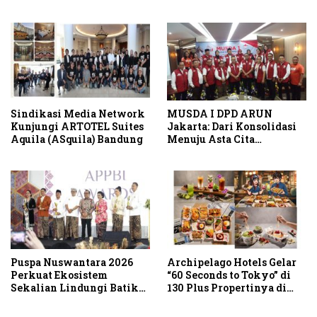
Kubutambahan Masuk
Jalur Strategis
Sindikasi Media Network
MUSDA I DPD ARUN
Kunjungi ARTOTEL Suites
Jakarta: Dari Konsolidasi
Aquila (ASquila) Bandung
Menuju Asta Cita
Indonesia Emas 2045
Puspa Nuswantara 2026
Archipelago Hotels Gelar
Perkuat Ekosistem
“60 Seconds to Tokyo” di
Sekalian Lindungi Batik
130 Plus Propertinya di
Asli Indonesia
Indonesia