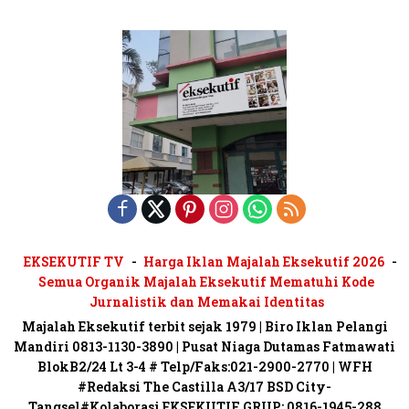
EKSEKUTIF TV
Harga Iklan Majalah Eksekutif 2026
Semua Organik Majalah Eksekutif Mematuhi Kode
Jurnalistik dan Memakai Identitas
Majalah Eksekutif terbit sejak 1979 | Biro Iklan Pelangi
Mandiri 0813-1130-3890 | Pusat Niaga Dutamas Fatmawati
BlokB2/24 Lt 3-4 # Telp/Faks:021-2900-2770 | WFH
#Redaksi The Castilla A3/17 BSD City-
Tangsel#Kolaborasi EKSEKUTIF GRUP: 0816-1945-288