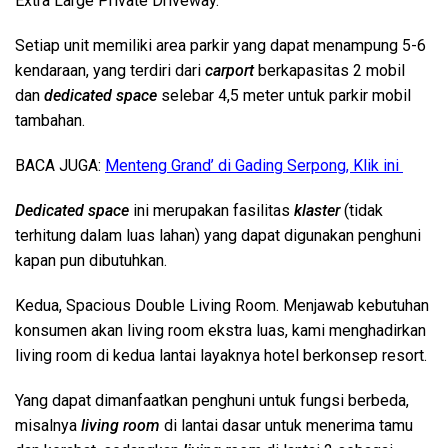
Extra Large Private Driveway.
Setiap unit memiliki area parkir yang dapat menampung 5-6
kendaraan, yang terdiri dari
carport
berkapasitas 2 mobil
dan
dedicated space
selebar 4,5 meter untuk parkir mobil
tambahan.
BACA JUGA:
Menteng Grand’ di Gading Serpong, Klik ini
Dedicated space
ini merupakan fasilitas
klaster
(tidak
terhitung dalam luas lahan) yang dapat digunakan penghuni
kapan pun dibutuhkan.
Kedua, Spacious Double Living Room. Menjawab kebutuhan
konsumen akan living room ekstra luas, kami menghadirkan
living room di kedua lantai layaknya hotel berkonsep resort.
Yang dapat dimanfaatkan penghuni untuk fungsi berbeda,
misalnya
living room
di lantai dasar untuk menerima tamu