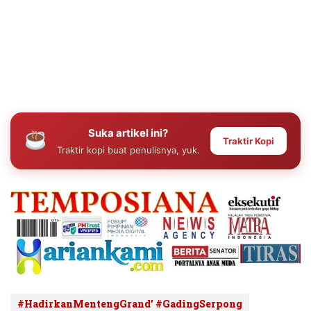
Suka artikel ini?
Traktir Kopi
Traktir kopi buat penulisnya, yuk.
#HadirkanMentengGrand’ #GadingSerpong