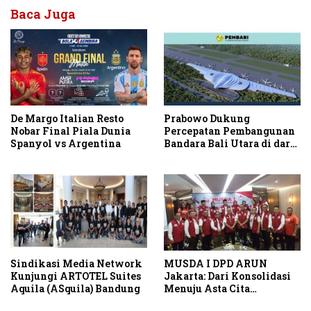
Baca Juga
De Margo Italian Resto
Prabowo Dukung
Nobar Final Piala Dunia
Percepatan Pembangunan
Spanyol vs Argentina
Bandara Bali Utara di darat
Kubutambahan Masuk
Jalur Strategis
Sindikasi Media Network
MUSDA I DPD ARUN
Kunjungi ARTOTEL Suites
Jakarta: Dari Konsolidasi
Aquila (ASquila) Bandung
Menuju Asta Cita
Indonesia Emas 2045