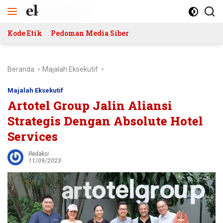
Langsung
ke
konten
Kode Etik
Pedoman Media Siber
Beranda
Majalah Eksekutif
Majalah Eksekutif
Artotel Group Jalin Aliansi
Strategis Dengan Absolute Hotel
Services
Redaksi
11/09/2023