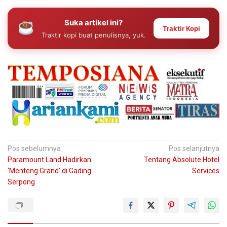
Suka artikel ini?
Traktir Kopi
Traktir kopi buat penulisnya, yuk.
Navigasi
Pos sebelumnya
Pos selanjutnya
Paramount Land Hadirkan
Tentang Absolute Hotel
pos
‘Menteng Grand’ di Gading
Services
Serpong