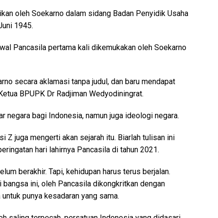
paikan oleh Soekarno dalam sidang Badan Penyidik Usaha
uni 1945.
awal Pancasila pertama kali dikemukakan oleh Soekarno
rno secara aklamasi tanpa judul, dan baru mendapat
 Ketua BPUPK Dr Radjiman Wedyodiningrat.
ar negara bagi Indonesia, namun juga ideologi negara.
i Z juga mengerti akan sejarah itu. Biarlah tulisan ini
eringatan hari lahirnya Pancasila di tahun 2021.
lum berakhir. Tapi, kehidupan harus terus berjalan.
i bangsa ini, oleh Pancasila dikongkritkan dengan
a untuk punya kesadaran yang sama.
eh saling terpecah, persatuan Indonesia yang didasari