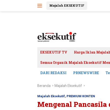
Langsung
Majalah EKSEKUTIF
ke
konten
EKSEKUTIF TV
Harga Iklan Majala
Semua Organik Majalah Eksekutif Mem
DARI REDAKSI
PRNEWSWIRE
Te
Beranda
Majalah Eksekutif
Majalah Eksekutif
,
PREMIUM KONTEN
Mengenal Pancasila