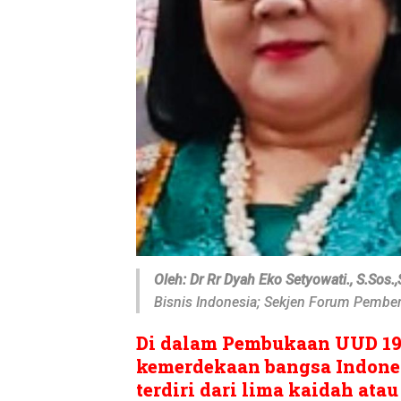
Oleh: Dr Rr Dyah Eko Setyowati., S.Sos.,
Bisnis Indonesia; Sekjen Forum Pembe
Di dalam Pembukaan UUD 1
kemerdekaan bangsa Indones
terdiri dari lima kaidah ata