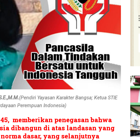
S.E.,M.M.
(Pendiri Yayasan Karakter Bangsa; Ketua STIE
rdayaan Perempuan Indonesia)
945, memberikan penegasan bahwa
ia dibangun di atas landasan yang
u norma dasar, yang selanjutnya