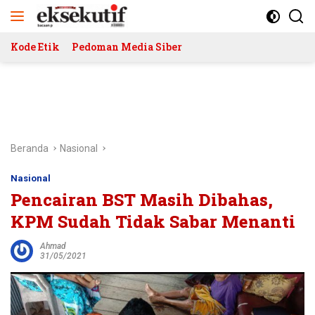
Langsung
ke
konten
Kode Etik
Pedoman Media Siber
Beranda
Nasional
Nasional
Pencairan BST Masih Dibahas,
KPM Sudah Tidak Sabar Menanti
Ahmad
31/05/2021