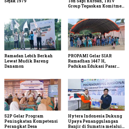
Sejak 1979
Ton Sapi Kurban, TRIV
Group Tegaskan Komitmen
Sosial di Momentum Idul
Adha
Ramadan Lebih Berkah
PROPAMI Gelar SIAR
Lewat Mudik Bareng
Ramadhan 1447 H,
Danamon
Padukan Edukasi Pasar
Modal dan Kepedulian
Sosial
S2P Gelar Program
Hytera Indonesia Dukung
Peningkatan Kompetensi
Upaya Penanggulangan
Perangkat Desa
Banjir di Sumatra melalui