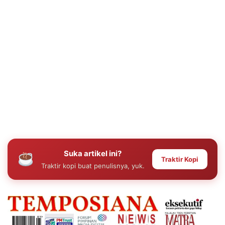
Suka artikel ini?
Traktir Kopi
Traktir kopi buat penulisnya, yuk.