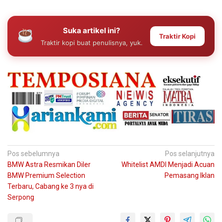
Suka artikel ini?
Traktir Kopi
Traktir kopi buat penulisnya, yuk.
Navigasi
Pos sebelumnya
Pos selanjutnya
BMW Astra Resmikan Diler
Whitelist AMDI Menjadi Acuan
pos
BMW Premium Selection
Pemasang Iklan
Terbaru, Cabang ke 3 nya di
Serpong