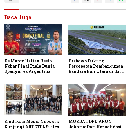
Baca Juga
De Margo Italian Resto
Prabowo Dukung
Nobar Final Piala Dunia
Percepatan Pembangunan
Spanyol vs Argentina
Bandara Bali Utara di darat
Kubutambahan Masuk
Jalur Strategis
Sindikasi Media Network
MUSDA I DPD ARUN
Kunjungi ARTOTEL Suites
Jakarta: Dari Konsolidasi