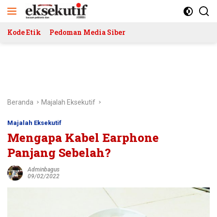
Langsung
ke
konten
Kode Etik
Pedoman Media Siber
Beranda
Majalah Eksekutif
Majalah Eksekutif
Mengapa Kabel Earphone
Panjang Sebelah?
Adminbagus
09/02/2022