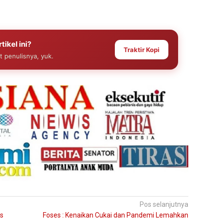
tikel ini?
Traktir Kopi
at penulisnya, yuk.
Pos selanjutnya
as
Foses : Kenaikan Cukai dan Pandemi Lemahkan