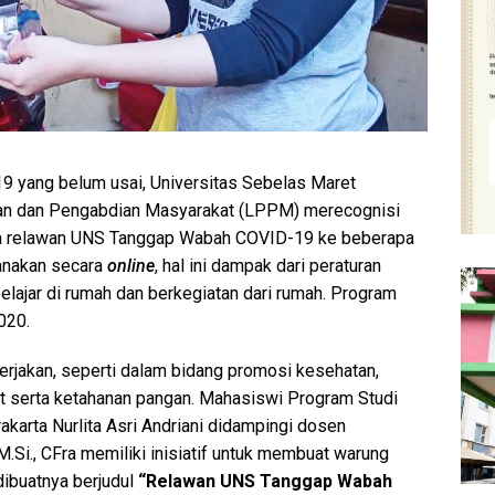
 yang belum usai, Universitas Sebelas Maret
ian dan Pengabdian Masyarakat (LPPM) merecognisi
ama relawan UNS Tanggap Wabah COVID-19 ke beberapa
sanakan secara
online
, hal ini dampak dari peraturan
ajar di rumah dan berkegiatan dari rumah. Program
020.
erjakan, seperti dalam bidang promosi kesehatan,
t serta ketahanan pangan. Mahasiswi Program Studi
karta Nurlita Asri Andriani didampingi dosen
M.Si., CFra memiliki inisiatif untuk membuat warung
dibuatnya berjudul
“Relawan UNS Tanggap Wabah