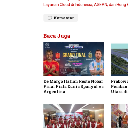
pos
Layanan Cloud di Indonesia, ASEAN, dan Hong
Komentar
Baca Juga
De Margo Italian Resto Nobar
Prabowo
Final Piala Dunia Spanyol vs
Pembang
Argentina
Utara di
Kubutam
Strategi