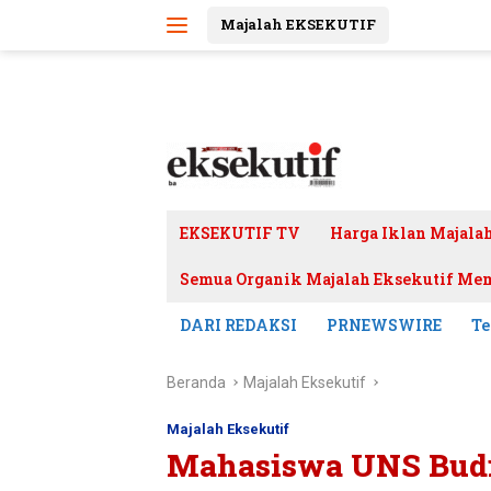
Langsung
Majalah EKSEKUTIF
ke
konten
EKSEKUTIF TV
Harga Iklan Majala
Semua Organik Majalah Eksekutif Mem
DARI REDAKSI
PRNEWSWIRE
Te
Beranda
Majalah Eksekutif
Majalah Eksekutif
Mahasiswa UNS Budi