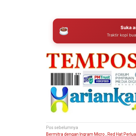
Suka ar
Traktir kopi bu
Navigasi
Pos sebelumnya
Bermitra dengan Ingram Micro , Red Hat Perlu