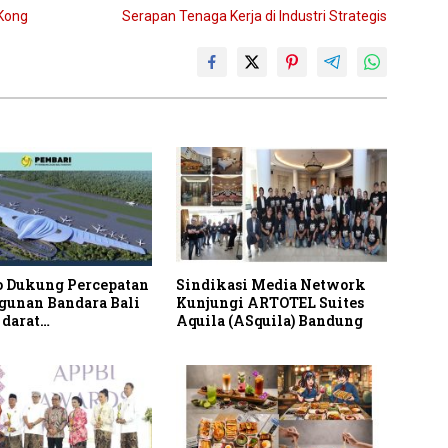
 Kong
Serapan Tenaga Kerja di Industri Strategis
 Dukung Percepatan
Sindikasi Media Network
unan Bandara Bali
Kunjungi ARTOTEL Suites
 darat
Aquila (ASquila) Bandung
bahan Masuk Jalur
s