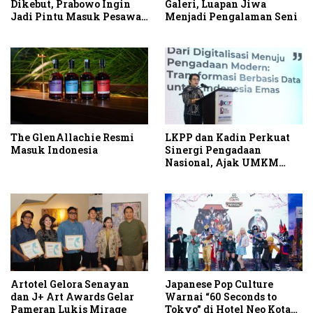
Dikebut, Prabowo Ingin
Galeri, Luapan Jiwa
Jadi Pintu Masuk Pesawat
Menjadi Pengalaman Seni
Berbadan Besar
The GlenAllachie Resmi
LKPP dan Kadin Perkuat
Masuk Indonesia
Sinergi Pengadaan
Nasional, Ajak UMKM
Garap Belanja Pemerintah
Seribu Triliun
Artotel Gelora Senayan
Japanese Pop Culture
dan J+ Art Awards Gelar
Warnai “60 Seconds to
Pameran Lukis Mirage
Tokyo” di Hotel Neo Kota