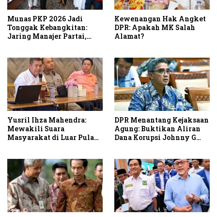
Munas PKP 2026 Jadi
Kewenangan Hak Angket
Tonggak Kebangkitan:
DPR: Apakah MK Salah
Jaring Manajer Partai,
Alamat?
Bukan Raja Kekuasaan
Yusril Ihza Mahendra:
DPR Menantang Kejaksaan
Mewakili Suara
Agung: Buktikan Aliran
Masyarakat di Luar Pulau
Dana Korupsi Johnny G
Jawa
Plate dalam Kasus BTS
Bakti Kominfo