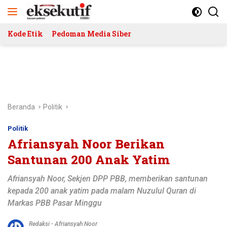
Langsung
ke
konten
Kode Etik
Pedoman Media Siber
Beranda
Politik
Politik
Afriansyah Noor Berikan
Santunan 200 Anak Yatim
Afriansyah Noor, Sekjen DPP PBB, memberikan santunan
kepada 200 anak yatim pada malam Nuzulul Quran di
Markas PBB Pasar Minggu
Redaksi
-
Afriansyah Noor