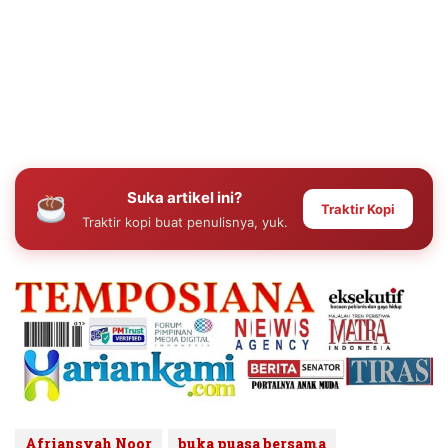
Suka artikel ini?
Traktir Kopi
Traktir kopi buat penulisnya, yuk.
Afriansyah Noor
buka puasa bersama