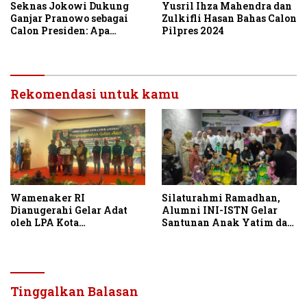
Seknas Jokowi Dukung
Yusril Ihza Mahendra dan
Ganjar Pranowo sebagai
Zulkifli Hasan Bahas Calon
Calon Presiden: Apa
Pilpres 2024
Artinya?
Rekomendasi untuk kamu
Wamenaker RI
Silaturahmi Ramadhan,
Dianugerahi Gelar Adat
Alumni INI-ISTN Gelar
oleh LPA Kota
Santunan Anak Yatim dan
Lubuklinggau: Inilah
Berbuka Bersama
Artinya
Tinggalkan Balasan