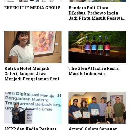
EKSEKUTIF MEDIA GROUP
Bandara Bali Utara
Dikebut, Prabowo Ingin
Jadi Pintu Masuk Pesawat
Berbadan Besar
Ketika Hotel Menjadi
The GlenAllachie Resmi
Galeri, Luapan Jiwa
Masuk Indonesia
Menjadi Pengalaman Seni
LKPP dan Kadin Perkuat
Artotel Gelora Senayan