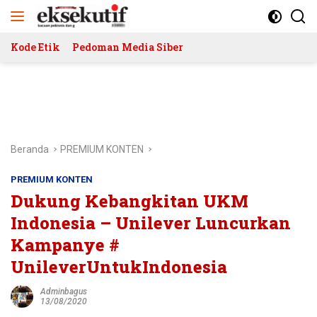
Langsung
ke
konten
Kode Etik
Pedoman Media Siber
Beranda
PREMIUM KONTEN
PREMIUM KONTEN
Dukung Kebangkitan UKM
Indonesia – Unilever Luncurkan
Kampanye #
UnileverUntukIndonesia
Adminbagus
13/08/2020