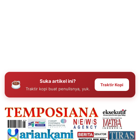
Suka artikel ini?
Traktir Kopi
Traktir kopi buat penulisnya, yuk.