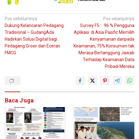
Navigasi
Pos sebelumnya
Pos selanjutnya
Dukung Kelancaran Pedagang
Survey F5 : 96 % Pengguna
pos
Tradisional – GudangAda
Aplikasi di Asia Pasific Memilih
Hadirkan Solusi Digital bagi
Kenyamanan daripada
Pedagang Grosir dan Eceran
Keamanan, 75% Konsumen tak
FMCG
Merasa Bertanggung Jawab
Terhadap Keamanan Data
Pribadi Mereka
Baca Juga