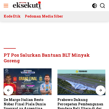
Langsung
ke
konten
Kode Etik
Pedoman Media Siber
PT Pos Salurkan Bantuan BLT Minyak
Goreng
De Margo Italian Resto
Prabowo Dukung
Nobar Final Piala Dunia
Percepatan Pembangunan
Spanyol vs Argentina
Bandara Bali Utara di darat