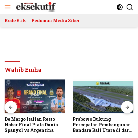
Langsung
ke
konten
Kode Etik
Pedoman Media Siber
Wahib Emha
De Margo Italian Resto
Prabowo Dukung
Nobar Final Piala Dunia
Percepatan Pembangunan
Spanyol vs Argentina
Bandara Bali Utara di darat
Kubutambahan Masuk