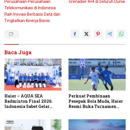
Perusahaan-Perusahaan
Grenadier 4×4 di Seluruh Dunia
Telekomunikasi di Indonesia
Raih Inovasi Berbasis Data dan
Tingkatkan Kinerja Bisnis
Baca Juga
Haier – AQUA SEA
Perkuat Pembinaan
Badminton Final 2026:
Pesepak Bola Muda, Haier
Indonesia Sabet Gelar
Resmi Buka Turnamen
Juara dari Vietnam
Haier Cup Indonesia 2026