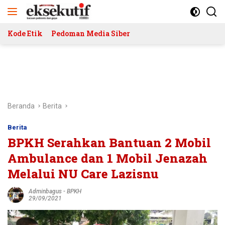
Langsung
ke
konten
Kode Etik
Pedoman Media Siber
Beranda
Berita
Berita
BPKH Serahkan Bantuan 2 Mobil
Ambulance dan 1 Mobil Jenazah
Melalui NU Care Lazisnu
Adminbagus
-
BPKH
29/09/2021