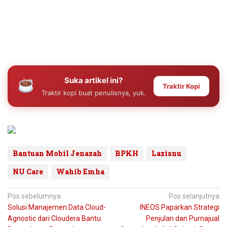
Suka artikel ini?
Traktir Kopi
Traktir kopi buat penulisnya, yuk.
Bantuan Mobil Jenazah
BPKH
Lazisnu
NU Care
Wahib Emha
Navigasi
Pos sebelumnya
Pos selanjutnya
Solusi Manajemen Data Cloud-
INEOS Paparkan Strategi
pos
Agnostic dari Cloudera Bantu
Penjulan dan Purnajual