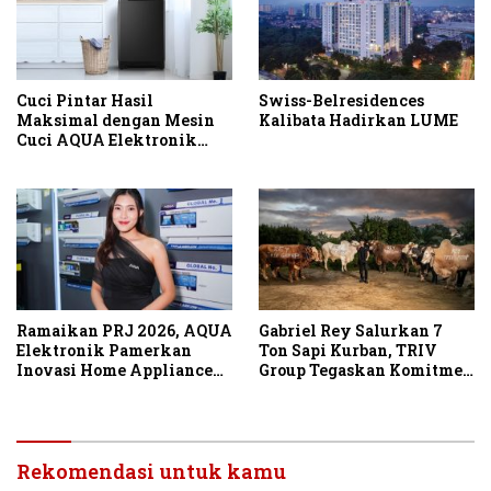
Cuci Pintar Hasil
Swiss-Belresidences
Maksimal dengan Mesin
Kalibata Hadirkan LUME
Cuci AQUA Elektronik
Berteknologi AI
Ramaikan PRJ 2026, AQUA
Gabriel Rey Salurkan 7
Elektronik Pamerkan
Ton Sapi Kurban, TRIV
Inovasi Home Appliance
Group Tegaskan Komitmen
dan Tebar Promo Cashback
Sosial di Momentum Idul
Adha
Rekomendasi untuk kamu