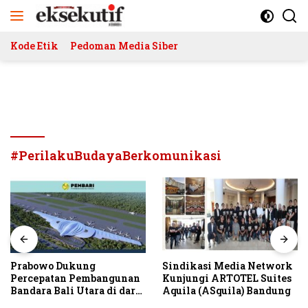
Langsung
ke
konten
Kode Etik
Pedoman Media Siber
#PerilakuBudayaBerkomunikasi
Prabowo Dukung
Sindikasi Media Network
Percepatan Pembangunan
Kunjungi ARTOTEL Suites
Bandara Bali Utara di darat
Aquila (ASquila) Bandung
Kubutambahan Masuk