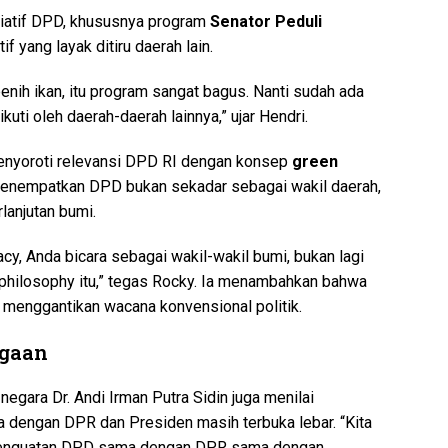
isiatif DPD, khususnya program
Senator Peduli
if yang layak ditiru daerah lain.
enih ikan, itu program sangat bagus. Nanti sudah ada
kuti oleh daerah-daerah lainnya,” ujar Hendri.
enyoroti relevansi DPD RI dengan konsep
green
 menempatkan DPD bukan sekadar sebagai wakil daerah,
lanjutan bumi.
cy, Anda bicara sebagai wakil-wakil bumi, bukan lagi
 philosophy itu,” tegas Rocky. Ia menambahkan bahwa
ng menggantikan wacana konvensional politik.
agaan
negara Dr. Andi Irman Putra Sidin juga menilai
 dengan DPR dan Presiden masih terbuka lebar. “Kita
 penguatan DPD sama dengan DPR sama dengan