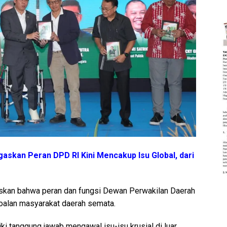
askan Peran DPD RI Kini Mencakup Isu Global, dari
skan bahwa peran dan fungsi Dewan Perwakilan Daerah
rsoalan masyarakat daerah semata.
ki tanggung jawab mengawal isu-isu krusial di luar