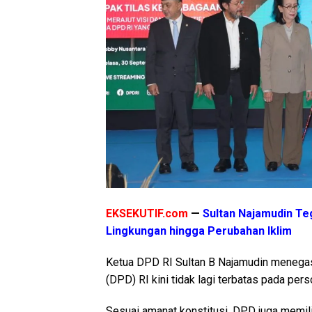
EKSEKUTIF.com
—
Sultan Najamudin Teg
Lingkungan hingga Perubahan Iklim
Ketua DPD RI Sultan B Najamudin menega
(DPD) RI kini tidak lagi terbatas pada pe
Sesuai amanat konstitusi, DPD juga memili