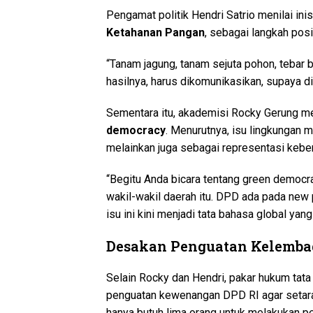
Pengamat politik Hendri Satrio menilai in
Ketahanan Pangan
, sebagai langkah posit
“Tanam jagung, tanam sejuta pohon, tebar b
hasilnya, harus dikomunikasikan, supaya dii
Sementara itu, akademisi Rocky Gerung m
democracy
. Menurutnya, isu lingkungan
melainkan juga sebagai representasi keber
“Begitu Anda bicara tentang green democra
wakil-wakil daerah itu. DPD ada pada new
isu ini kini menjadi tata bahasa global ya
Desakan Penguatan Kelemb
Selain Rocky dan Hendri, pakar hukum tata 
penguatan kewenangan DPD RI agar setara
hanya butuh lima orang untuk melakukan