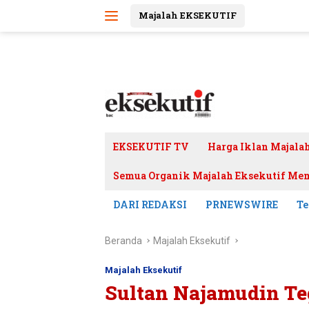
Langsung
Majalah EKSEKUTIF
ke
konten
EKSEKUTIF TV
Harga Iklan Majala
Semua Organik Majalah Eksekutif Mem
DARI REDAKSI
PRNEWSWIRE
Te
Beranda
Majalah Eksekutif
Majalah Eksekutif
Sultan Najamudin Te