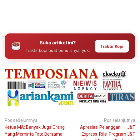
Suka artikel ini?
Traktir Kopi
Traktir kopi buat penulisnya, yuk.
Navigasi
Pos sebelumnya
Pos selanjutnya
Ketua MA: Banyak Juga Orang
Apresiasi Pelanggan – J&T
pos
Yang Meminta Foto Bersama
Express Rilis Program J&T