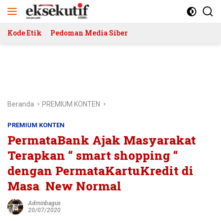
Langsung
ke
konten
Kode Etik
Pedoman Media Siber
Beranda
PREMIUM KONTEN
PREMIUM KONTEN
PermataBank Ajak Masyarakat
Terapkan “ smart shopping “
dengan PermataKartuKredit di
Masa New Normal
Adminbagus
20/07/2020