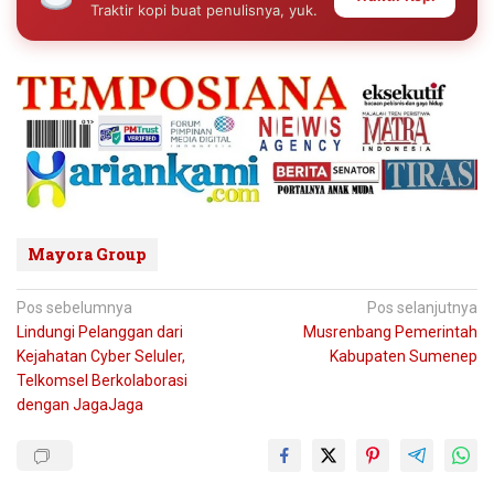
Traktir kopi buat penulisnya, yuk.
Mayora Group
Navigasi
Pos sebelumnya
Pos selanjutnya
Lindungi Pelanggan dari
Musrenbang Pemerintah
pos
Kejahatan Cyber Seluler,
Kabupaten Sumenep
Telkomsel Berkolaborasi
dengan JagaJaga