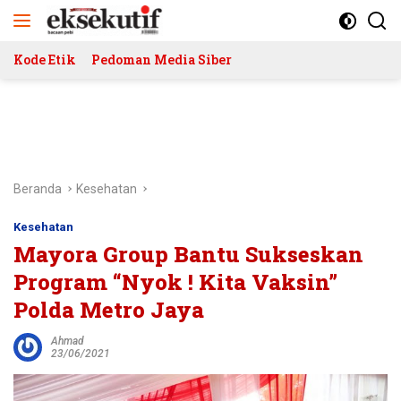
Langsung
ke
konten
Kode Etik
Pedoman Media Siber
Beranda
Kesehatan
Kesehatan
Mayora Group Bantu Sukseskan
Program “Nyok ! Kita Vaksin”
Polda Metro Jaya
Ahmad
23/06/2021