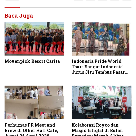
Baca Juga
Mövenpick Resort Carita
Indonesia Pride World
Tour: ‘Sangat Indonesia’
Jurus Jitu Tembus Pasar
Dunia
Perhumas PR Meet and
Kolaborasi Royco dan
Brew di Other Half Cafe,
Masjid Istiqlal di Bulan
Jumat 24 April 2026
Ramadan: Masak Akbar