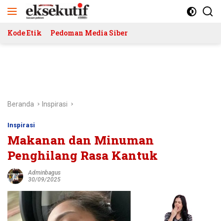
Langsung
ke
konten
Kode Etik
Pedoman Media Siber
Beranda
Inspirasi
Inspirasi
Makanan dan Minuman
Penghilang Rasa Kantuk
Adminbagus
30/09/2025