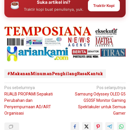
Suka artikel ini?
Traktir Kopi
Traktir kopi buat penulisnya, yuk.
#MakananMinumanPenghilangRasaKantuk
Navigasi
Pos sebelumnya
Pos selanjutnya
RUALB PROPAMI Sepakati
Samsung Odyssey OLED G5
pos
Perubahan dan
G50SF Monitor Gaming
Penyempurnaan AD/ART
Spektakuler untuk Semua
Organisasi
Gamer