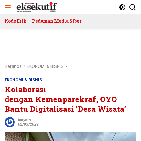
Langsung
ke
konten
Kode Etik
Pedoman Media Siber
Beranda
EKONOMI & BISNIS
EKONOMI & BISNIS
Kolaborasi
dengan Kemenparekraf, OYO
Bantu Digitalisasi ‘Desa Wisata’
Karyoto
02/03/2022