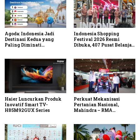
Agoda: Indonesia Jadi
Indonesia Shopping
Destinasi Kedua yang
Festival 2026 Resmi
Paling Diminati
Dibuka, 407 Pusat Belanja
Wisatawan Eropa untuk
Serentak Gelar Diskon
Liburan Musim Panas 2026
Hingga 80 Persen
di Asia
Haier Luncurkan Produk
Perkuat Mekanisasi
Inovatif Smart TV-
Pertanian Nasional,
H85M92GUX Series
Mahindra – RMA
Indonesia Hadirkan
Mahindra OJA 3140 untuk
Tingkatkan Produktivitas
Petani Indonesia