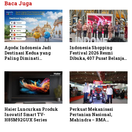
Baca Juga
Agoda: Indonesia Jadi
Indonesia Shopping
Destinasi Kedua yang
Festival 2026 Resmi
Paling Diminati
Dibuka, 407 Pusat Belanja
Wisatawan Eropa untuk
Serentak Gelar Diskon
Liburan Musim Panas 2026
Hingga 80 Persen
di Asia
Haier Luncurkan Produk
Perkuat Mekanisasi
Inovatif Smart TV-
Pertanian Nasional,
H85M92GUX Series
Mahindra – RMA
Indonesia Hadirkan
Mahindra OJA 3140 untuk