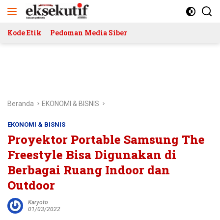
Langsung
ke
konten
Kode Etik
Pedoman Media Siber
Beranda
EKONOMI & BISNIS
EKONOMI & BISNIS
Proyektor Portable Samsung The
Freestyle Bisa Digunakan di
Berbagai Ruang Indoor dan
Outdoor
Karyoto
01/03/2022