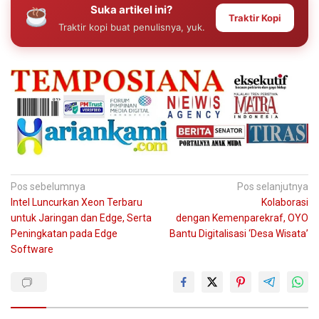
Suka artikel ini?
Traktir Kopi
Traktir kopi buat penulisnya, yuk.
Navigasi
Pos sebelumnya
Pos selanjutnya
Intel Luncurkan Xeon Terbaru
Kolaborasi
pos
untuk Jaringan dan Edge, Serta
dengan Kemenparekraf, OYO
Peningkatan pada Edge
Bantu Digitalisasi ‘Desa Wisata’
Software