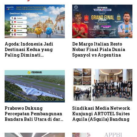
Agoda: Indonesia Jadi
De Margo Italian Resto
Destinasi Kedua yang
Nobar Final Piala Dunia
Paling Diminati
Spanyol vs Argentina
Wisatawan Eropa untuk
Liburan Musim Panas 2026
di Asia
Prabowo Dukung
Sindikasi Media Network
Percepatan Pembangunan
Kunjungi ARTOTEL Suites
Bandara Bali Utara di darat
Aquila (ASquila) Bandung
Kubutambahan Masuk
Jalur Strategis