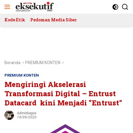
Langsung
ke
konten
Kode Etik
Pedoman Media Siber
Beranda
PREMIUM KONTEN
PREMIUM KONTEN
Mengiringi Akselerasi
Transformasi Digital – Entrust
Datacard kini Menjadi “Entrust”
Adminbagus
19/09/2020