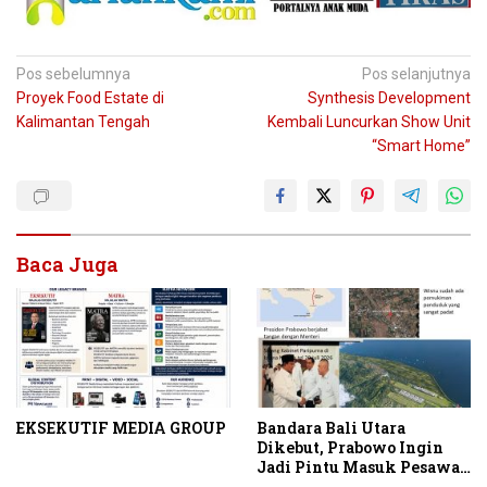
Navigasi
Pos sebelumnya
Pos selanjutnya
Proyek Food Estate di
Synthesis Development
pos
Kalimantan Tengah
Kembali Luncurkan Show Unit
“Smart Home”
Baca Juga
EKSEKUTIF MEDIA GROUP
Bandara Bali Utara
Dikebut, Prabowo Ingin
Jadi Pintu Masuk Pesawat
Berbadan Besar