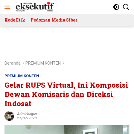
Langsung
ke
konten
Kode Etik
Pedoman Media Siber
Beranda
PREMIUM KONTEN
PREMIUM KONTEN
Gelar RUPS Virtual, Ini Komposisi
Dewan Komisaris dan Direksi
Indosat
Adminbagus
21/07/2020