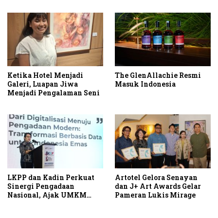
Ketika Hotel Menjadi
The GlenAllachie Resmi
Galeri, Luapan Jiwa
Masuk Indonesia
Menjadi Pengalaman Seni
LKPP dan Kadin Perkuat
Artotel Gelora Senayan
Sinergi Pengadaan
dan J+ Art Awards Gelar
Nasional, Ajak UMKM
Pameran Lukis Mirage
Garap Belanja Pemerintah
Seribu Triliun