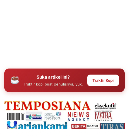
Suka artikel ini?
Traktir Kopi
Traktir kopi buat penulisnya, yuk.