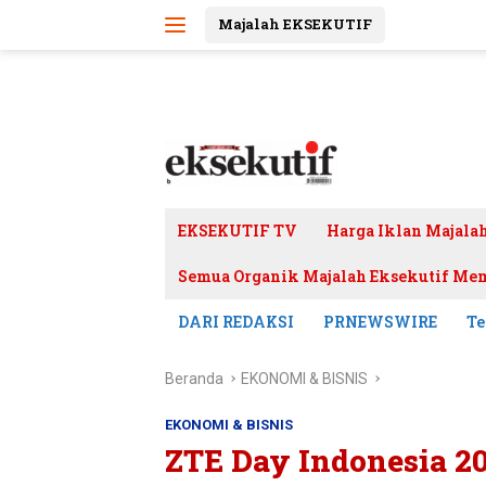
Langsung
Majalah EKSEKUTIF
ke
konten
EKSEKUTIF TV
Harga Iklan Majala
Semua Organik Majalah Eksekutif Mem
DARI REDAKSI
PRNEWSWIRE
Te
Beranda
EKONOMI & BISNIS
EKONOMI & BISNIS
ZTE Day Indonesia 2