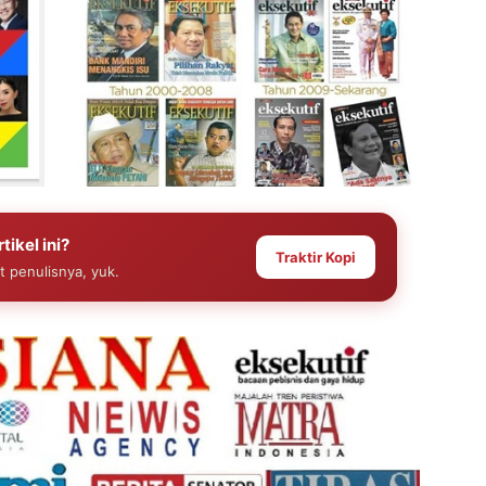
tikel ini?
Traktir Kopi
at penulisnya, yuk.