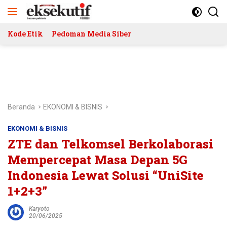
Langsung
ke
konten
Kode Etik
Pedoman Media Siber
Beranda
EKONOMI & BISNIS
EKONOMI & BISNIS
ZTE dan Telkomsel Berkolaborasi
Mempercepat Masa Depan 5G
Indonesia Lewat Solusi “UniSite
1+2+3”
Karyoto
20/06/2025