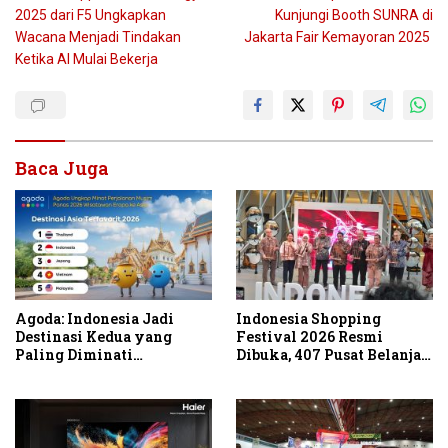
pos
2025 dari F5 Ungkapkan
Kunjungi Booth SUNRA di
Wacana Menjadi Tindakan
Jakarta Fair Kemayoran 2025
Ketika AI Mulai Bekerja
Baca Juga
Agoda: Indonesia Jadi
Indonesia Shopping
Destinasi Kedua yang
Festival 2026 Resmi
Paling Diminati
Dibuka, 407 Pusat Belanja
Wisatawan Eropa untuk
Serentak Gelar Diskon
Liburan Musim Panas 2026
Hingga 80 Persen
di Asia