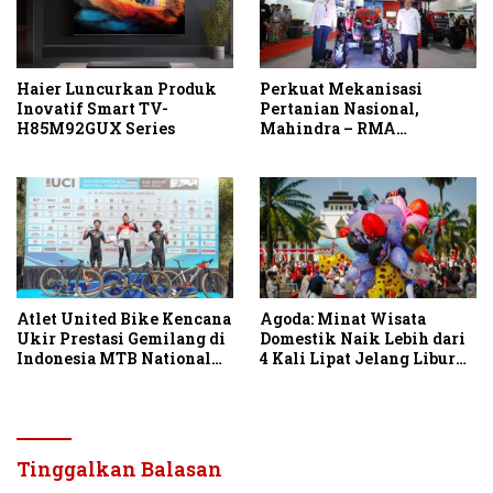
Haier Luncurkan Produk
Perkuat Mekanisasi
Inovatif Smart TV-
Pertanian Nasional,
H85M92GUX Series
Mahindra – RMA
Indonesia Hadirkan
Mahindra OJA 3140 untuk
Tingkatkan Produktivitas
Petani Indonesia
Atlet United Bike Kencana
Agoda: Minat Wisata
Ukir Prestasi Gemilang di
Domestik Naik Lebih dari
Indonesia MTB National
4 Kali Lipat Jelang Libur
Championship 2026
Hari Kemerdekaan
Tinggalkan Balasan