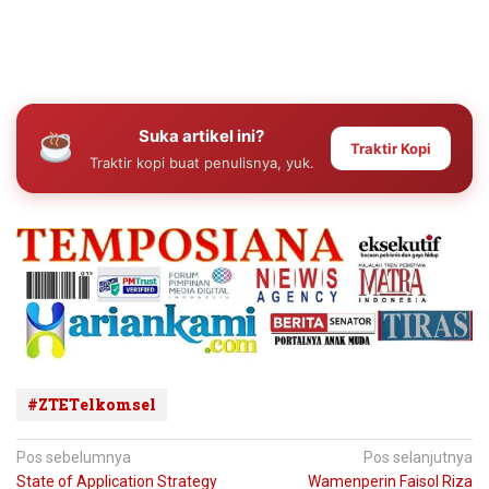
Suka artikel ini?
Traktir Kopi
Traktir kopi buat penulisnya, yuk.
#ZTETelkomsel
Navigasi
Pos sebelumnya
Pos selanjutnya
State of Application Strategy
Wamenperin Faisol Riza