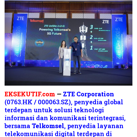
EKSEKUTIF.com
—
ZTE Corporation
(0763.HK / 000063.SZ), penyedia global
terdepan untuk solusi teknologi
informasi dan komunikasi terintegrasi,
bersama
Telkomsel
, penyedia layanan
telekomunikasi digital terdepan di