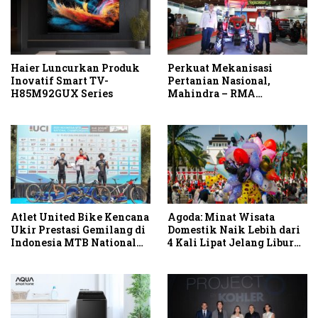
Haier Luncurkan Produk
Perkuat Mekanisasi
Inovatif Smart TV-
Pertanian Nasional,
H85M92GUX Series
Mahindra – RMA
Indonesia Hadirkan
Mahindra OJA 3140 untuk
Tingkatkan Produktivitas
Petani Indonesia
Atlet United Bike Kencana
Agoda: Minat Wisata
Ukir Prestasi Gemilang di
Domestik Naik Lebih dari
Indonesia MTB National
4 Kali Lipat Jelang Libur
Championship 2026
Hari Kemerdekaan