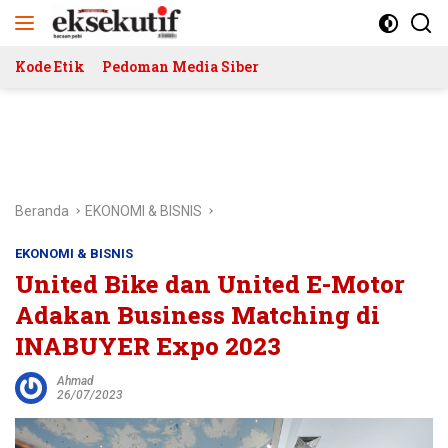
Langsung
ke
konten
Kode Etik
Pedoman Media Siber
Beranda
EKONOMI & BISNIS
EKONOMI & BISNIS
United Bike dan United E-Motor
Adakan Business Matching di
INABUYER Expo 2023
Ahmad
26/07/2023