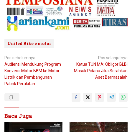
United Bike e motor
Navigasi
Pos sebelumnya
Pos selanjutnya
Audiensi Mendukung Program
Ketua TUN MA: Obligor BLBI
pos
Konversi Motor BBM ke Motor
Masuk Pidana Jika Serahkan
Listrik dan Pembangunan
Aset Bermasalah
Pabrik Perakitan
Baca Juga