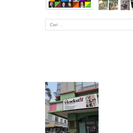
Cari
untuk: