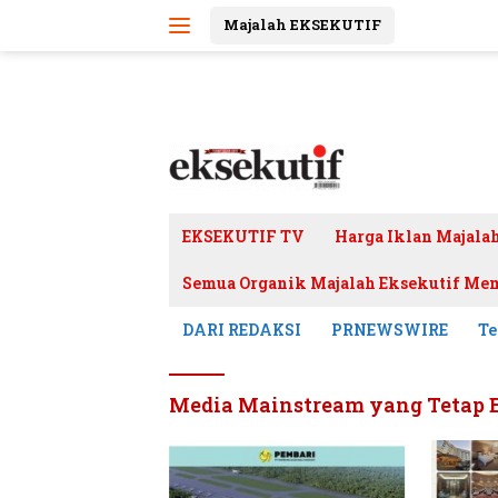
Langsung
Majalah EKSEKUTIF
ke
konten
EKSEKUTIF TV
Harga Iklan Majala
Semua Organik Majalah Eksekutif Mem
DARI REDAKSI
PRNEWSWIRE
Te
Media Mainstream yang Tetap Ek