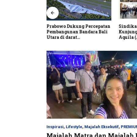
alian Resto Nobar
Prabowo Dukung Percepatan
Sindika
 Dunia Spanyol vs
Pembangunan Bandara Bali
Kunjung
Utara di darat
Aquila 
Kubutambahan Masuk Jalur
Strategis
Inspirasi
,
Lifestyle
,
Majalah Eksekutif
,
PREMIU
Majalah Matra dan Majalah E
27/05/2024