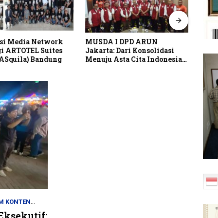
si Media Network
MUSDA I DPD ARUN
Pusp
i ARTOTEL Suites
Jakarta: Dari Konsolidasi
Perk
(ASquila) Bandung
Menuju Asta Cita Indonesia
Lind
Emas 2045
Indo
M KONTEN
ksekutif: