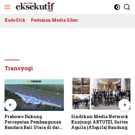
Langsung
ke
konten
Kode Etik
Pedoman Media Siber
Transyogi
Prabowo Dukung
Sindikasi Media Network
Percepatan Pembangunan
Kunjungi ARTOTEL Suites
Bandara Bali Utara di darat
Aquila (ASquila) Bandung
Kubutambahan Masuk