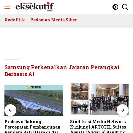
Langsung
ke
konten
Kode Etik
Pedoman Media Siber
Samsung Perkenalkan Jajaran Perangkat
Berbasis AI
Prabowo Dukung
Sindikasi Media Network
Percepatan Pembangunan
Kunjungi ARTOTEL Suites
Bandara Bali Utara di darat
Aquila (ASquila) Bandung