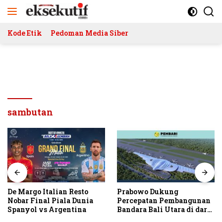
Langsung
ke
konten
Kode Etik
Pedoman Media Siber
sambutan
De Margo Italian Resto
Prabowo Dukung
Nobar Final Piala Dunia
Percepatan Pembangunan
Spanyol vs Argentina
Bandara Bali Utara di darat
Kubutambahan Masuk