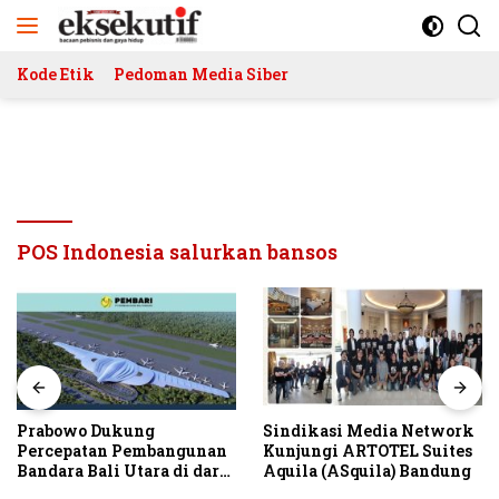
Langsung
ke
konten
Kode Etik
Pedoman Media Siber
POS Indonesia salurkan bansos
Sindikasi Media Network
MUSDA I DPD ARUN
Kunjungi ARTOTEL Suites
Jakarta: Dari Konsolidasi
Aquila (ASquila) Bandung
Menuju Asta Cita
Indonesia Emas 2045