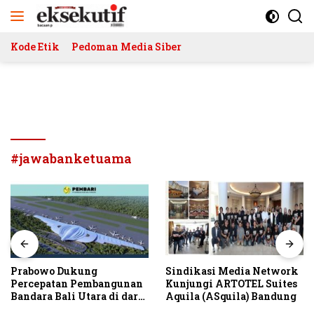
Langsung
ke
konten
Kode Etik
Pedoman Media Siber
#jawabanketuama
Prabowo Dukung
Sindikasi Media Network
Percepatan Pembangunan
Kunjungi ARTOTEL Suites
Bandara Bali Utara di darat
Aquila (ASquila) Bandung
Kubutambahan Masuk