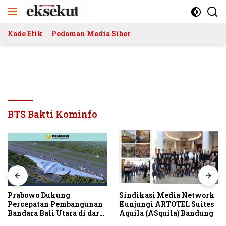
Langsung
ke
konten
Kode Etik
Pedoman Media Siber
BTS Bakti Kominfo
Prabowo Dukung
Sindikasi Media Network
Percepatan Pembangunan
Kunjungi ARTOTEL Suites
Bandara Bali Utara di darat
Aquila (ASquila) Bandung
Kubutambahan Masuk