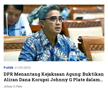
Jalur Strategis
Politik
21/05/2023
DPR Menantang Kejaksaan Agung: Buktikan
Aliran Dana Korupsi Johnny G Plate dalam
Kasus BTS Bakti Kominfo
Johnny G Plate