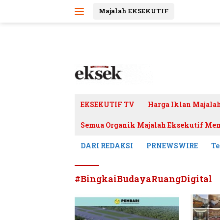
Langsung
Majalah EKSEKUTIF
ke
konten
EKSEKUTIF TV
Harga Iklan Majala
Semua Organik Majalah Eksekutif Mem
DARI REDAKSI
PRNEWSWIRE
Te
#BingkaiBudayaRuangDigital