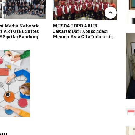
si Media Network
MUSDA I DPD ARUN
Pusp
i ARTOTEL Suites
Jakarta: Dari Konsolidasi
Perk
(ASquila) Bandung
Menuju Asta Cita Indonesia
Lind
Emas 2045
Indo
dan