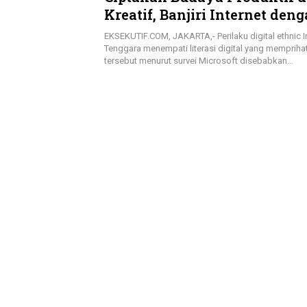
Kreatif, Banjiri Internet den
Konten Positif
EKSEKUTIF.COM, JAKARTA,- Perilaku digital ethnic I
Tenggara menempati literasi digital yang memprihat
tersebut menurut survei Microsoft disebabkan…