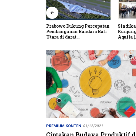
alian Resto Nobar
Prabowo Dukung Percepatan
Sindika
 Dunia Spanyol vs
Pembangunan Bandara Bali
Kunjung
Utara di darat
Aquila 
Kubutambahan Masuk Jalur
Strategis
PREMIUM KONTEN
01/12/2021
Ciptakan Budaya Produktif 