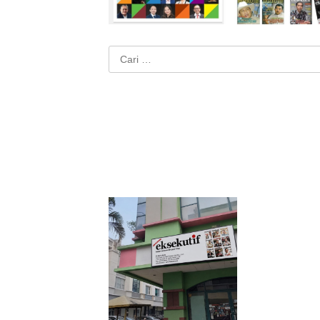
Cari
untuk: