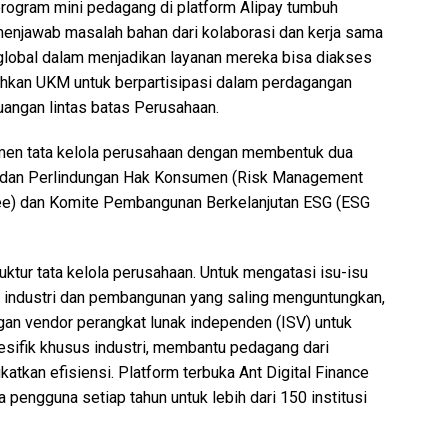
 program mini pedagang di platform Alipay tumbuh
 menjawab masalah bahan dari kolaborasi dan kerja sama
 global dalam menjadikan layanan mereka bisa diakses
ahkan UKM untuk berpartisipasi dalam perdagangan
uangan lintas batas Perusahaan.
men tata kelola perusahaan dengan membentuk dua
 dan Perlindungan Hak Konsumen (Risk Management
ee) dan Komite Pembangunan Berkelanjutan ESG (ESG
tur tata kelola perusahaan. Untuk mengatasi isu-isu
industri dan pembangunan yang saling menguntungkan,
gan vendor perangkat lunak independen (ISV) untuk
esifik khusus industri, membantu pedagang dari
atkan efisiensi. Platform terbuka Ant Digital Finance
 pengguna setiap tahun untuk lebih dari 150 institusi