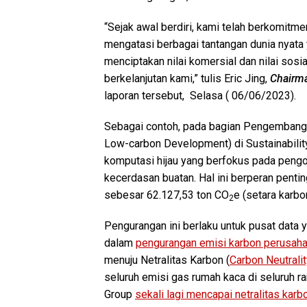
“Sejak awal berdiri, kami telah berkomitm
mengatasi berbagai tantangan dunia nyata
menciptakan nilai komersial dan nilai sos
berkelanjutan kami,” tulis Eric Jing,
Chairm
laporan tersebut, Selasa ( 06/06/2023).
Sebagai contoh, pada bagian Pengembang
Low-carbon Development) di Sustainabilit
komputasi hijau yang berfokus pada pengo
kecerdasan buatan. Hal ini berperan pent
sebesar 62.127,53 ton CO
e (setara karbo
2
Pengurangan ini berlaku untuk pusat data
dalam
pengurangan emisi karbon perusahaan
menuju Netralitas Karbon (
Carbon Neutral
seluruh emisi gas rumah kaca di seluruh r
Group
sekali lagi mencapai netralitas karb