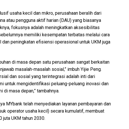
usif usaha kecil dan mikro, perusahaan beralih dari
na atau pengguna aktif harian (DAU) yang biasanya
iknya, fokusnya adalah meningkatkan aksesibilitas
 sebelumnya memiliki kesempatan terbatas melalui cara
nal dan peningkatan efisiensi operasional untuk UKM juga
buhan di masa depan satu perusahaan sangat berkaitan
awab masalah-masalah sosial,” imbuh Yijie Peng.
al dan sosial yang terintegrasi adalah inti dari
 untuk mengidentifikasi peluang-peluang inovasi dan
i di masa depan,” tambahnya.
annya MYbank telah menyediakan layanan pembayaran dan
suk operator usaha kecil) secara kumulatif, membuat
0 juta UKM tahun 2030.