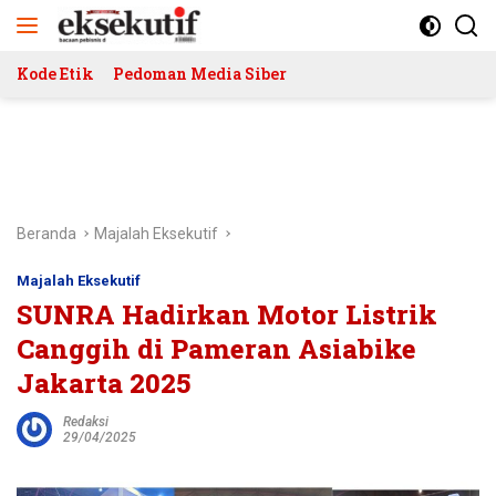
Langsung
ke
konten
Kode Etik
Pedoman Media Siber
Beranda
Majalah Eksekutif
Majalah Eksekutif
SUNRA Hadirkan Motor Listrik
Canggih di Pameran Asiabike
Jakarta 2025
Redaksi
29/04/2025