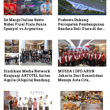
De Margo Italian Resto
Prabowo Dukung
Nobar Final Piala Dunia
Percepatan Pembangunan
Spanyol vs Argentina
Bandara Bali Utara di darat
Kubutambahan Masuk
Jalur Strategis
Sindikasi Media Network
MUSDA I DPD ARUN
Kunjungi ARTOTEL Suites
Jakarta: Dari Konsolidasi
Aquila (ASquila) Bandung
Menuju Asta Cita
Indonesia Emas 2045