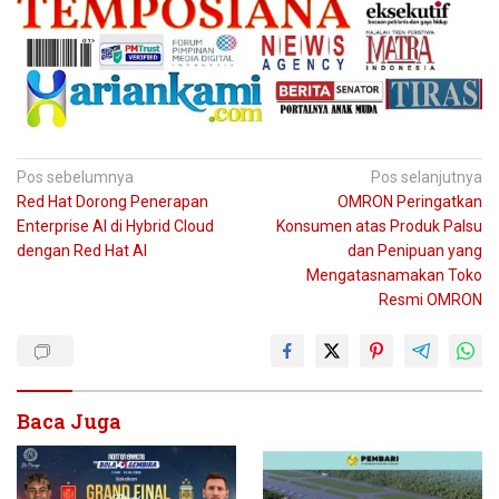
Navigasi
Pos sebelumnya
Pos selanjutnya
Red Hat Dorong Penerapan
OMRON Peringatkan
pos
Enterprise AI di Hybrid Cloud
Konsumen atas Produk Palsu
dengan Red Hat AI
dan Penipuan yang
Mengatasnamakan Toko
Resmi OMRON
Baca Juga