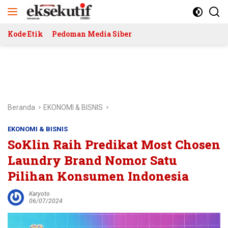
Langsung
ke
konten
Kode Etik
Pedoman Media Siber
Beranda
EKONOMI & BISNIS
EKONOMI & BISNIS
SoKlin Raih Predikat Most Chosen
Laundry Brand Nomor Satu
Pilihan Konsumen Indonesia
Karyoto
06/07/2024