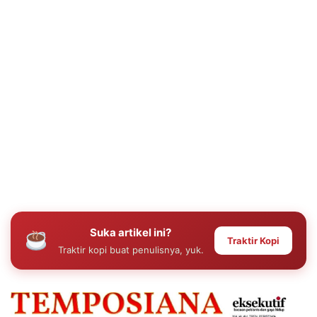
Suka artikel ini?
Traktir Kopi
Traktir kopi buat penulisnya, yuk.