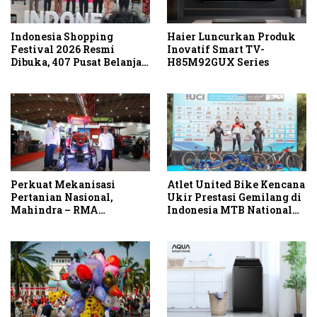
Indonesia Shopping
Haier Luncurkan Produk
Festival 2026 Resmi
Inovatif Smart TV-
Dibuka, 407 Pusat Belanja
H85M92GUX Series
Serentak Gelar Diskon
Hingga 80 Persen
Perkuat Mekanisasi
Atlet United Bike Kencana
Pertanian Nasional,
Ukir Prestasi Gemilang di
Mahindra – RMA
Indonesia MTB National
Indonesia Hadirkan
Championship 2026
Mahindra OJA 3140 untuk
Tingkatkan Produktivitas
Petani Indonesia