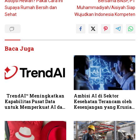
Adopsi Hewan? Pakai Cara Ini
Bersama BNSP, PT
pos
Supaya Rumah Bersih dan
Muhammadiyah/Aisiyah Siap
Sehat
Wujudkan Indonesia Kompeten
Baca Juga
TrendAI™ Meningkatkan
Ambisi AI di Sektor
Kapabilitas Pusat Data
Kesehatan Terancam oleh
untuk Memperkuat AI dan
Kesenjangan yang Krusial
Ketahanan Siber Indonesia
dalam Hal Akses dan Tata
Kelola Data