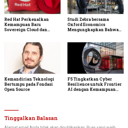
Red Hat Perkenalkan
Studi Zebra bersama
Kemampuan Baru
Oxford Economics
Sovereign Cloud dan
Mengungkapkan Bahwa
Private Cloud untuk
Modernisasi Workflow di
Mendukung Kemandirian
Frontline Membuka
Digital
Peluang Peningkatan
Produktivitas dan
Profitabilitas
Kemandirian Teknologi
F5 Tingkatkan Cyber
Bertumpu pada Fondasi
Resilience untuk Frontier
Open Source
AI dengan Kemampuan
Fleet Management Baru
Tinggalkan Balasan
Alamat email Anda tidak akan dipublikasikan.
Ruas yang wajib