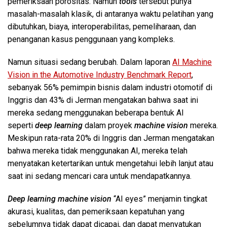
pemeriksaan porositas. Namun
tools
tersebut punya
masalah-masalah klasik, di antaranya waktu pelatihan yang
dibutuhkan, biaya, interoperabilitas, pemeliharaan, dan
penanganan kasus penggunaan yang kompleks.
Namun situasi sedang berubah. Dalam laporan
AI Machine
Vision in the Automotive Industry Benchmark Report
,
sebanyak 56% pemimpin bisnis dalam industri otomotif di
Inggris dan 43% di Jerman mengatakan bahwa saat ini
mereka sedang menggunakan beberapa bentuk AI
seperti
deep learning
dalam proyek
machine vision
mereka.
Meskipun rata-rata 20% di Inggris dan Jerman mengatakan
bahwa mereka tidak menggunakan AI, mereka telah
menyatakan ketertarikan untuk mengetahui lebih lanjut atau
saat ini sedang mencari cara untuk mendapatkannya.
Deep learning machine vision
“AI eyes” menjamin tingkat
akurasi, kualitas, dan pemeriksaan kepatuhan yang
sebelumnya tidak dapat dicapai, dan dapat menyatukan