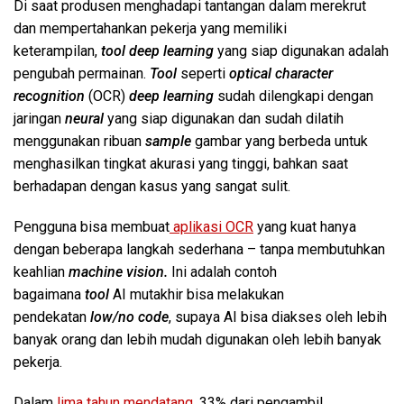
Di saat produsen menghadapi tantangan dalam merekrut
dan mempertahankan pekerja yang memiliki
keterampilan,
tool deep learning
yang siap digunakan adalah
pengubah permainan.
Tool
seperti
optical character
recognition
(OCR)
deep learning
sudah dilengkapi dengan
jaringan
neural
yang siap digunakan dan sudah dilatih
menggunakan ribuan
sample
gambar yang berbeda untuk
menghasilkan tingkat akurasi yang tinggi, bahkan saat
berhadapan dengan kasus yang sangat sulit.
Pengguna bisa membuat
aplikasi OCR
yang kuat hanya
dengan beberapa langkah sederhana – tanpa membutuhkan
keahlian
machine vision.
Ini adalah contoh
bagaimana
tool
AI mutakhir bisa melakukan
pendekatan
low/no code
, supaya AI bisa diakses oleh lebih
banyak orang dan lebih mudah digunakan oleh lebih banyak
pekerja.
Dalam
lima tahun mendatang
, 33% dari pengambil