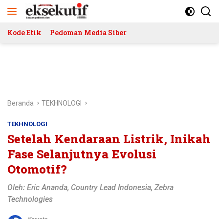
Langsung
ke
konten
Kode Etik
Pedoman Media Siber
Beranda
TEKHNOLOGI
TEKHNOLOGI
Setelah Kendaraan Listrik, Inikah
Fase Selanjutnya Evolusi
Otomotif?
Oleh: Eric Ananda, Country Lead Indonesia, Zebra
Technologies