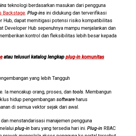
ins
teknologi berdasarkan masukan dari pengguna
s Backstage
.
Plug-ins
ini didukung dan terverifikasi
 Hub, dapat memitigasi potensi risiko kompatibilitas
d Hat Developer Hub sepenuhnya mampu menjalankan dan
memberikan kontrol dan fleksibilitas lebih besar kepada
ge
atau telusuri katalog lengkap
plug-in komunitas
pengembangan yang lebih Tangguh
de. Ia mencakup orang, proses, dan
tools
. Membangun
 siklus hidup pengembangan
software
harus
nan di semua vektor sejak dari awal.
 dan menstandarisasi manajemen pengguna
elalui
plug-in
baru yang tersedia hari ini.
Plug-in
RBAC
 proyek mengelola akses pengguna ke portal tersebut