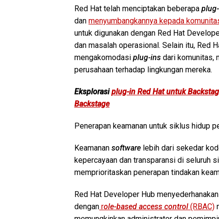
Red Hat telah menciptakan beberapa
plug-
dan
menyumbangkannya kepada komunita
untuk digunakan dengan Red Hat Developer
dan masalah operasional. Selain itu, Re
mengakomodasi
plug-ins
dari komunitas, 
perusahaan terhadap lingkungan mereka.
Eksplorasi
plug-in Red Hat untuk Backsta
Backstage
Penerapan keamanan untuk siklus hidup 
Keamanan
software
lebih dari sekedar ko
kepercayaan dan transparansi di seluruh
memprioritaskan penerapan tindakan keama
Red Hat Developer Hub menyederhanakan
dengan
r
ole-based access control
(RBAC)
m
memungkinkan administrator dan pemimpin