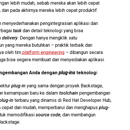
gan lebih mudah, sebab mereka akan lebih cepat
 dan pada akhirnya mereka lebih cepat produktif.
n menyederhanakan pengintegrasian aplikasi dan
rbagai
task
dan detail teknologi yang bisa
n
delivery
. Dengan hanya mengklik satu
 yang mereka butuhkan – praktik terbaik dan
a oleh tim
platform engineering
– dibangun secara
gga bisa segera membuat dan menyediakan aplikasi.
pengembangan Anda dengan
plug-ins
teknolog
i
tektur
plug-in
yang sama dengan proyek Backstage,
kan kemampuan baru ke dalam
toolchain
pengembangan
plug-in
terbaru yang dinamis di Red Hat Developer Hub,
an cepat dan mudah, memperbarui dan menghapus
plug-
tuk memodifikasi
source code
, dan membangun
Backstage.