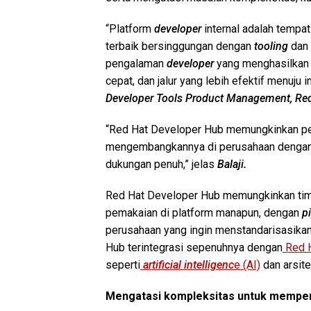
“Platform
developer
internal adalah tempat
terbaik bersinggungan dengan
tooling
dan
pengalaman
developer
yang menghasilkan p
cepat, dan jalur yang lebih efektif menuju in
Developer Tools Product Management, Red 
“Red Hat Developer Hub memungkinkan pe
mengembangkannya di perusahaan dengan c
dukungan penuh,” jelas
Balaji.
Red Hat Developer Hub memungkinkan ti
pemakaian di platform manapun, dengan
p
perusahaan yang ingin menstandarisasika
Hub terintegrasi sepenuhnya dengan
Red 
seperti
artificial intelligenc
e (AI)
dan arsite
Mengatasi kompleksitas untuk mempe