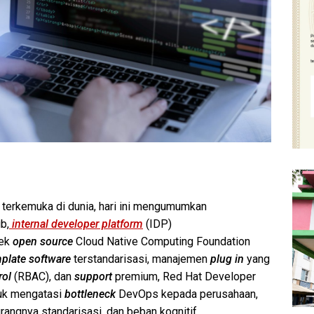
terkemuka di dunia, hari ini mengumumkan
b,
internal developer platform
(IDP)
yek
open source
Cloud Native Computing Foundation
mplate software
terstandarisasi, manajemen
plug in
yang
rol
(RBAC), dan
support
premium, Red Hat Developer
uk mengatasi
bottleneck
DevOps kepada perusahaan,
angnya standarisasi, dan beban kognitif.