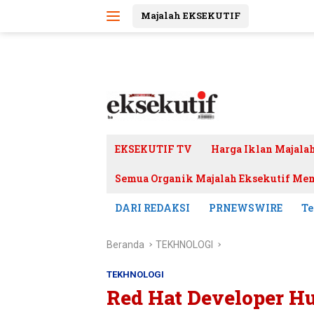
Langsung
Majalah EKSEKUTIF
ke
konten
EKSEKUTIF TV
Harga Iklan Majala
Semua Organik Majalah Eksekutif Mem
DARI REDAKSI
PRNEWSWIRE
Te
Beranda
TEKHNOLOGI
TEKHNOLOGI
Red Hat Developer Hu