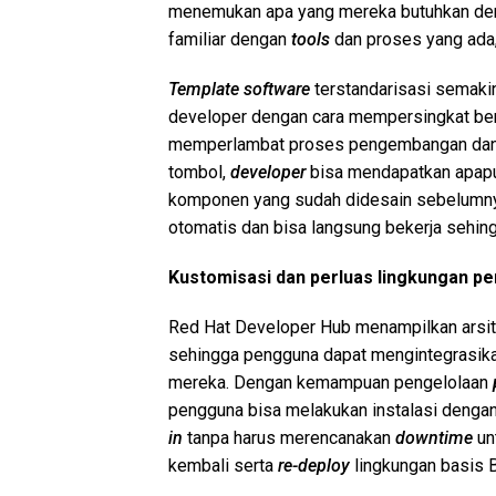
menemukan apa yang mereka butuhkan den
familiar dengan
tools
dan proses yang ada,
Template software
terstandarisasi semaki
developer dengan cara mempersingkat be
memperlambat proses pengembangan da
tombol,
developer
bisa mendapatkan apapun
komponen yang sudah didesain sebelumny
otomatis dan bisa langsung bekerja sehin
Kustomisasi dan perluas lingkungan 
Red Hat Developer Hub menampilkan arsi
sehingga pengguna dapat mengintegrasi
mereka. Dengan kemampuan pengelolaan
pengguna bisa melakukan instalasi deng
in
tanpa harus merencanakan
downtime
un
kembali serta
re-deploy
lingkungan basis 