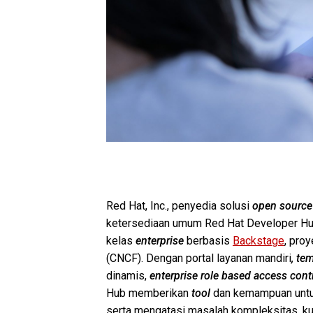
Red Hat, Inc., penyedia solusi
open source
ketersediaan umum Red Hat Developer Hu
kelas
enterprise
berbasis
Backstage
, pro
(CNCF). Dengan portal layanan mandiri
, te
dinamis,
enterprise role based access cont
Hub memberikan
tool
dan kemampuan unt
serta mengatasi masalah kompleksitas, kur