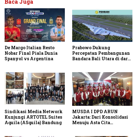
Baca Juga
De Margo Italian Resto
Prabowo Dukung
Nobar Final Piala Dunia
Percepatan Pembangunan
Spanyol vs Argentina
Bandara Bali Utara di darat
Kubutambahan Masuk
Jalur Strategis
Sindikasi Media Network
MUSDA I DPD ARUN
Kunjungi ARTOTEL Suites
Jakarta: Dari Konsolidasi
Aquila (ASquila) Bandung
Menuju Asta Cita
Indonesia Emas 2045