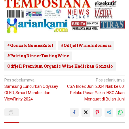
#GonzaloGomezEstol
#OdfjellWineIndonesia
#PairingDinnerTastingWine
Odfjell Premium Organic Wine Hadirkan Gonzalo
Navigasi
Pos sebelumnya
Pos selanjutnya
Samsung Luncurkan Odyssey
CSA Index Juni 2024 Naik ke 60:
pos
OLED, Smart Monitor, dan
Pelaku Pasar Yakin IHSG Akan
ViewFinity 2024
Menguat di Bulan Juni