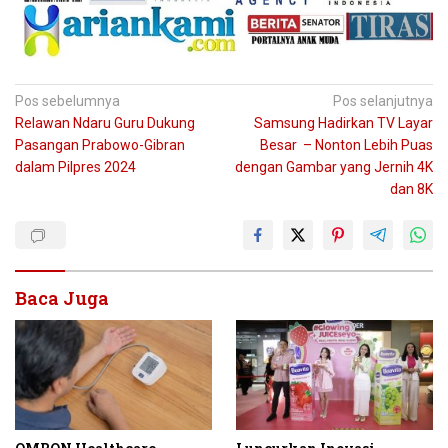
Navigasi
Pos sebelumnya
Pos selanjutnya
Relawan Ndaru Guru Dukung
Samsung Hadirkan TV Layar
pos
Pasangan Prabowo-Gibran
Besar – Nonton Lebih Puas
dalam Pilpres 2024
dengan Gambar yang Jernih 4K
dan 8K
Baca Juga