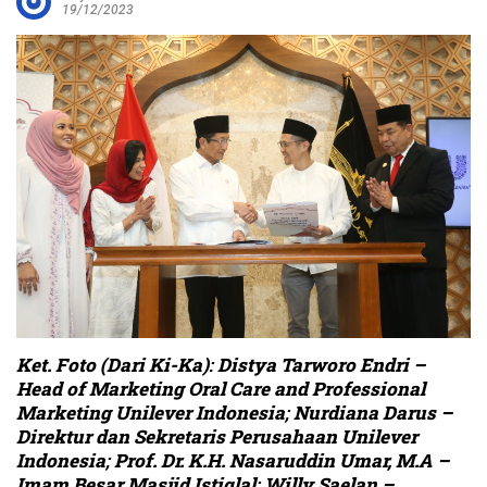
19/12/2023
Ket. Foto (Dari Ki-Ka)
:
Distya Tarworo Endri –
Head of Marketing Oral Care and Professional
Marketing Unilever Indonesia
;
Nurdiana Darus –
Direktur dan Sekretaris Perusahaan Unilever
Indonesia
;
Prof. Dr. K.H. Nasaruddin Umar, M.A –
Imam Besar Masjid Istiqlal
;
Willy Saelan –