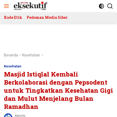
Langsung
ke
konten
Kode Etik
Pedoman Media Siber
Beranda
Kesehatan
Kesehatan
Masjid Istiqlal Kembali
Berkolaborasi dengan Pepsodent
untuk Tingkatkan Kesehatan Gigi
dan Mulut Menjelang Bulan
Ramadhan
Karyoto