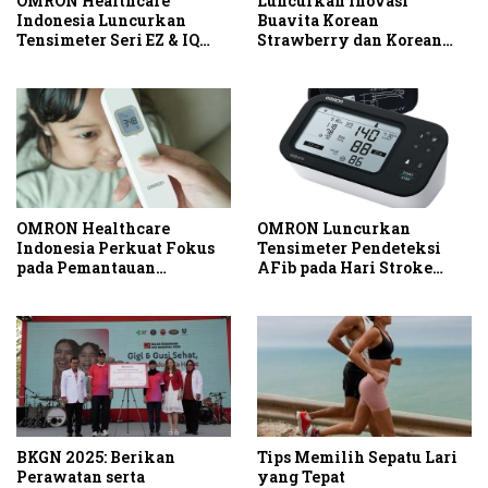
OMRON Healthcare
Luncurkan Inovasi
Indonesia Luncurkan
Buavita Korean
Tensimeter Seri EZ & IQ
Strawberry dan Korean
untuk Dorong Pencegahan
Muscat Grape, Buavita
Hipertensi dan Stroke
Hadirkan Keseruan Beauty
Sejak Dini
Padel Pertama di Dalam
Mall
OMRON Healthcare
OMRON Luncurkan
Indonesia Perkuat Fokus
Tensimeter Pendeteksi
pada Pemantauan
AFib pada Hari Stroke
Kesehatan melalui
Sedunia
Peluncuran Termometer
Tanpa Kontak
BKGN 2025: Berikan
Tips Memilih Sepatu Lari
Perawatan serta
yang Tepat