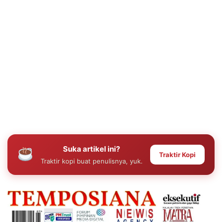
Suka artikel ini?
Traktir Kopi
Traktir kopi buat penulisnya, yuk.