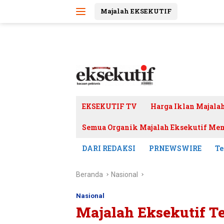
Langsung
Majalah EKSEKUTIF
ke
konten
EKSEKUTIF TV
Harga Iklan Majala
Semua Organik Majalah Eksekutif Mem
DARI REDAKSI
PRNEWSWIRE
Te
Beranda
Nasional
Nasional
Majalah Eksekutif Te