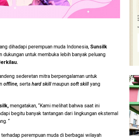
 yang dihadapi perempuan muda Indonesia,
Sunsilk
an dukungan untuk membuka lebih banyak peluang
rkilau.
andeng sederetan mitra berpengalaman untuk
un
offline,
serta
hard
skill
maupun
soft skill
yang
silk,
mengatakan, “Kami melihat bahwa saat ini
pi begitu banyak tantangan dari lingkungan eksternal
g. “
1 terhadap perempuan muda di berbagai wilayah