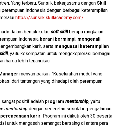
ren. Yang terbaru, Sunsilk bekerjasama dengan
Skill
 perempuan Indonesia dengan berbagai keterampilan
 melalui
https://sunsilk.skillacademy.com/
.
hadir dalam bentuk kelas
soft skill
berupa rangkaian
erempuan Indonesia
berani bermimpi
,
mengenali
engembangkan karir, serta
menguasai keterampilan
skill
, yaitu kesempatan untuk mengeksplorasi berbagai
n harga lebih terjangkau.
 Manager
menyampaikan, “Keseluruhan modul yang
irasi dari tantangan yang dihadapi oleh perempuan
sangat positif adalah
program
mentorship
, yaitu
ne mentorship
dengan sederetan sosok berpengalaman
n
perencanaan karir
. Program ini diikuti oleh 30 peserta
tisi untuk mengasah semangat bersaing di antara para