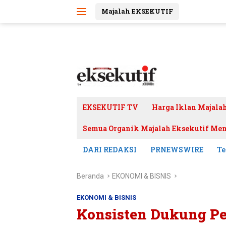
Langsung
Majalah EKSEKUTIF
ke
konten
EKSEKUTIF TV
Harga Iklan Majala
Semua Organik Majalah Eksekutif Mem
DARI REDAKSI
PRNEWSWIRE
Te
Beranda
EKONOMI & BISNIS
EKONOMI & BISNIS
Konsisten Dukung Pe