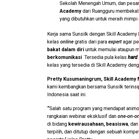
Sekolah Menengah Umum, dan pesant
Academy
dari Ruangguru membekali
yang dibutuhkan untuk meraih mimpi
Kerja sama Sunsilk dengan Skill Academy 
kelas
online
gratis dari para
expert
agar p
bakat dalam diri
untuk memulai ataupun m
berkomunikasi
Tersedia pula kelas
hard 
kelas yang tersedia di Skill Academy denga
Pretty Kusumaningrum, Skill Academy
kami kembangkan bersama Sunsilk terinsip
Indonesia saat ini.
“
Salah satu program yang mendapat animo 
rangkaian webinar eksklusif dan
one-on-o
di bidang
kewirausahaan, beasiswa
, da
terpilih, dan ditutup dengan sebuah kompe