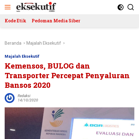
Langsung
ke
konten
Kode Etik
Pedoman Media Siber
Beranda
Majalah Eksekutif
Majalah Eksekutif
Kemensos, BULOG dan
Transporter Percepat Penyaluran
Bansos 2020
Redaksi
14/10/2020