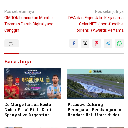
Navigasi
Pos sebelumnya
Pos selanjutnya
OMRON Luncurkan Monitor
DEA dan Enjin Jalin Kerjasama
pos
Tekanan Darah Digital yang
Gelar NFT ( non-fungible
Canggih
tokens ) Awards Pertama
Baca Juga
De Margo Italian Resto
Prabowo Dukung
Nobar Final Piala Dunia
Percepatan Pembangunan
Spanyol vs Argentina
Bandara Bali Utara di darat
Kubutambahan Masuk
Jalur Strategis