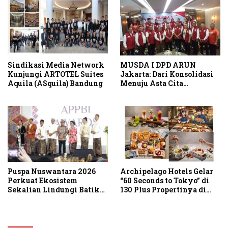
Sindikasi Media Network
MUSDA I DPD ARUN
Kunjungi ARTOTEL Suites
Jakarta: Dari Konsolidasi
Aquila (ASquila) Bandung
Menuju Asta Cita
Indonesia Emas 2045
Puspa Nuswantara 2026
Archipelago Hotels Gelar
Perkuat Ekosistem
“60 Seconds to Tokyo” di
Sekalian Lindungi Batik
130 Plus Propertinya di
Asli Indonesia
Indonesia