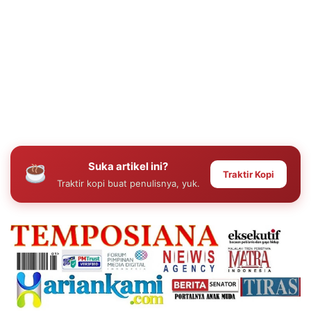
Suka artikel ini?
Traktir Kopi
Traktir kopi buat penulisnya, yuk.