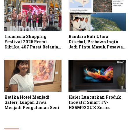
di Asia
Indonesia Shopping
Bandara Bali Utara
Festival 2026 Resmi
Dikebut, Prabowo Ingin
Dibuka, 407 Pusat Belanja
Jadi Pintu Masuk Pesawat
Serentak Gelar Diskon
Berbadan Besar
Hingga 80 Persen
Ketika Hotel Menjadi
Haier Luncurkan Produk
Galeri, Luapan Jiwa
Inovatif Smart TV-
Menjadi Pengalaman Seni
H85M92GUX Series