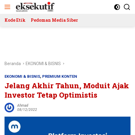
Langsung
ke
konten
Kode Etik
Pedoman Media Siber
Beranda
EKONOMI & BISNIS
EKONOMI & BISNIS
,
PREMIUM KONTEN
Jelang Akhir Tahun, Moduit Ajak
Investor Tetap Optimistis
Ahmad
08/12/2022