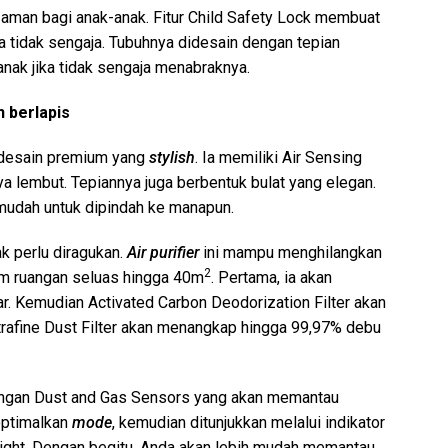
 aman bagi anak-anak. Fitur Child Safety Lock membuat
ra tidak sengaja. Tubuhnya didesain dengan tepian
nak jika tidak sengaja menabraknya.
 berlapis
 desain premium yang
stylish
. Ia memiliki Air Sensing
a lembut. Tepiannya juga berbentuk bulat yang elegan.
udah untuk dipindah ke manapun.
 perlu diragukan.
Air purifier
ini mampu menghilangkan
2
am ruangan seluas hingga 40m
. Pertama, ia akan
r. Kemudian Activated Carbon Deodorization Filter akan
trafine Dust Filter akan menangkap hingga 99,97% debu
engan Dust and Gas Sensors yang akan memantau
optimalkan
mode
, kemudian ditunjukkan melalui indikator
 Light. Dengan begitu, Anda akan lebih mudah memantau