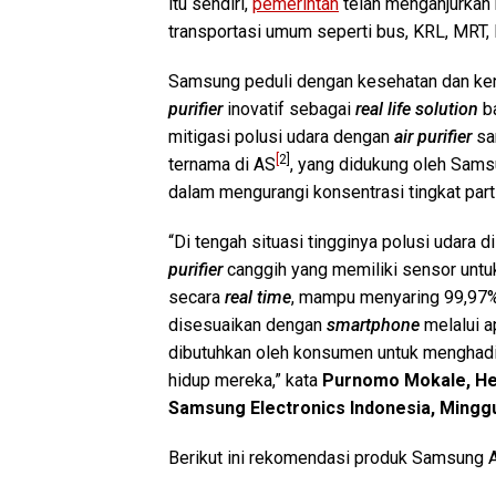
itu sendiri,
pemerintah
telah menganjurkan m
transportasi umum seperti bus, KRL, MRT, 
Samsung peduli dengan kesehatan dan k
purifier
inovatif sebagai
real life solution
ba
mitigasi polusi udara dengan
air purifier
san
[
2]
ternama di AS
, yang didukung oleh Sam
dalam mengurangi konsentrasi tingkat part
“Di tengah situasi tingginya polusi udara 
purifier
canggih yang memiliki sensor untu
secara
real time
, mampu menyaring 99,97% 
disesuaikan dengan
smartphone
melalui a
dibutuhkan oleh konsumen untuk menghadir
hidup mereka,” kata
Purnomo Mokale, He
Samsung Electronics Indonesia, Minggu
Berikut ini rekomendasi produk Samsung Ai