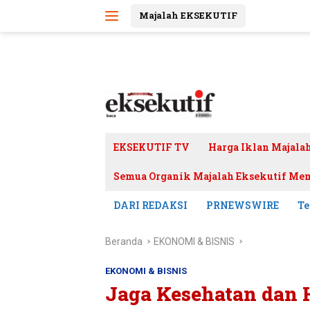
Langsung
Majalah EKSEKUTIF
ke
konten
EKSEKUTIF TV
Harga Iklan Majala
Semua Organik Majalah Eksekutif Mem
DARI REDAKSI
PRNEWSWIRE
Te
Beranda
EKONOMI & BISNIS
EKONOMI & BISNIS
Jaga Kesehatan dan 