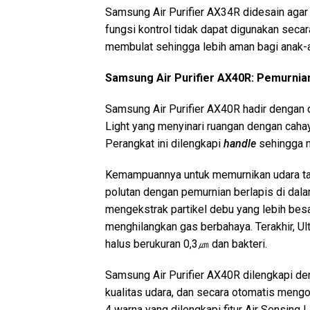
Samsung Air Purifier AX34R didesain agar
fungsi kontrol tidak dapat digunakan seca
membulat sehingga lebih aman bagi anak-a
Samsung Air Purifier AX40R: Pemurnian
Samsung Air Purifier AX40R hadir dengan
Light yang menyinari ruangan dengan cahay
Perangkat ini dilengkapi
handle
sehingga m
Kemampuannya untuk memurnikan udara tak
polutan dengan pemurnian berlapis di dal
mengekstrak partikel debu yang lebih besa
menghilangkan gas berbahaya. Terakhir, Ul
halus berukuran 0,3㎛ dan bakteri.
Samsung Air Purifier AX40R dilengkapi d
kualitas udara, dan secara otomatis meng
4 warna yang dilengkapi fitur Air Sensing