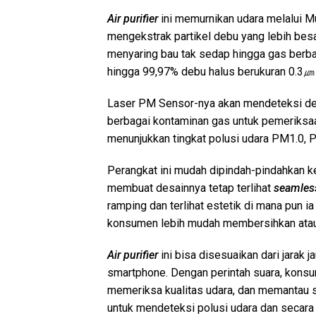
Air purifier
ini memurnikan udara melalui M
mengekstrak partikel debu yang lebih besa
menyaring bau tak sedap hingga gas berbah
hingga 99,97% debu halus berukuran 0.3㎛
Laser PM Sensor-nya akan mendeteksi deb
berbagai kontaminan gas untuk pemeriksaan
menunjukkan tingkat polusi udara PM1.0, P
Perangkat ini mudah dipindah-pindahkan k
membuat desainnya tetap terlihat
seamles
ramping dan terlihat estetik di mana pun i
konsumen lebih mudah membersihkan atau 
Air purifier
ini bisa disesuaikan dari jarak 
smartphone. Dengan perintah suara, kons
memeriksa kualitas udara, dan memantau st
untuk mendeteksi polusi udara dan secar