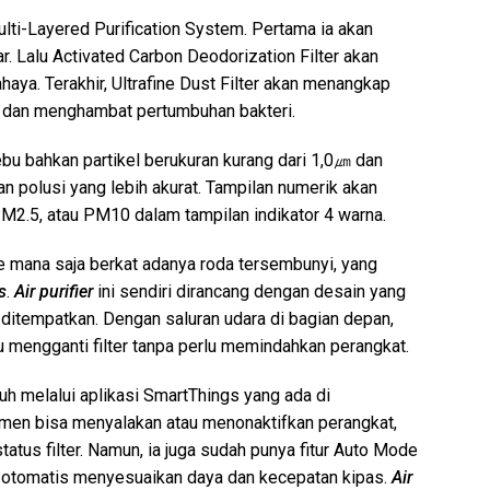
ulti-Layered Purification System. Pertama ia akan
r. Lalu Activated Carbon Deodorization Filter akan
aya. Terakhir, Ultrafine Dust Filter akan menangkap
 dan menghambat pertumbuhan bakteri.
u bahkan partikel berukuran kurang dari 1,0㎛ dan
 polusi yang lebih akurat. Tampilan numerik akan
M2.5, atau PM10 dalam tampilan indikator 4 warna.
e mana saja berkat adanya roda tersembunyi, yang
s
.
Air purifier
ini sendiri dirancang dengan desain yang
a ditempatkan. Dengan saluran udara di bagian depan,
mengganti filter tanpa perlu memindahkan perangkat.
jauh melalui aplikasi SmartThings yang ada di
umen bisa menyalakan atau menonaktifkan perangkat,
atus filter. Namun, ia juga sudah punya fitur Auto Mode
a otomatis menyesuaikan daya dan kecepatan kipas.
Air