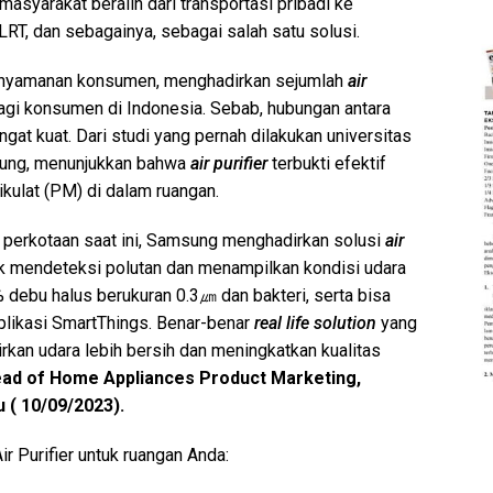
asyarakat beralih dari transportasi pribadi ke
LRT, dan sebagainya, sebagai salah satu solusi.
enyamanan konsumen, menghadirkan sejumlah
air
gi konsumen di Indonesia. Sebab, hubungan antara
gat kuat. Dari studi yang pernah dilakukan universitas
sung, menunjukkan bahwa
air purifier
terbukti efektif
ikulat (PM) di dalam ruangan.
di perkotaan saat ini, Samsung menghadirkan solusi
air
k mendeteksi polutan dan menampilkan kondisi udara
debu halus berukuran 0.3㎛ dan bakteri, serta bisa
plikasi SmartThings. Benar-benar
real life solution
yang
kan udara lebih bersih dan meningkatkan kualitas
ad of Home Appliances Product Marketing,
 ( 10/09/2023).
r Purifier untuk ruangan Anda: